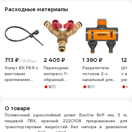
Расходные материалы
713 ₽
2 405 ₽
1 390 ₽
122
7.13 ₽/шт
Хомут IEK P6.6 с
Переходник
Разделитель
Штуц
винтовым
экспресс Y-
потоков 2-х
с вн
креплением
образный
канальный для
резьб
чёрный 4,8х160мм
Профитт 2102806
крана (3/4"; 1";
мм С
5
(8)
5
(8)
4.
100шт/упак
26.5-33.3 мм)
UHH12-D048-160-
DAEWOO DWC
100-K02
1225
О товаре
Поливочный однослойный шланг Boutte 8x11 мм, 5 м,
пищевой ПВХ, красный 2220108 предназначен для
транспортировки жидкостей без напора в диапазоне