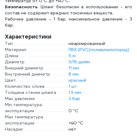
температур от 0°С до +40°C.
Безопасность.
Шланг безопасен в использовании - его
состав не содержит вредных токсичных веществ.
Рабочее давление - 1 бар, максимальное давление - 3
бар.
Характеристики
Тип
неармированный
Материал
ПВХ (PVC|поливинилхлорид)
Длина
5 м
Диаметр
5/16 дюйм
Внешний диаметр
11 мм
Внутренний диаметр
8 мм
Цвет
красный
Количество слоев
1 шт
Толщина стенки шланга
1.5 мм
Max давление
3 бар
Min температура
эксплуатации
0 °С
Мах температура
эксплуатации
+40 °С
Насадки
нет