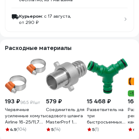
Курьером:
c 17 августа,
от 290 ₽
Расходные материалы
-12
193 ₽
579 ₽
15 468 ₽
165
96.5 ₽/шт
Червячные
Соединитель для
Разветвитель на
Разв
усиленные хомуты
садового шланга
три
регу
Airline 16-25/11,7
MasterProf 1
быстросъемных
кана
мм, W1 оцинк.,
разъемный латунь
коннектора 36 шт
штуц
4.9
(104)
5
(14)
5
(1)
4
(
комплект 2 шт.
коннектор
Green Helper
73/7