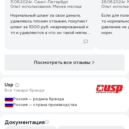
11.06.2024
г. Санкт-Петербург
26.06.2024
г.
Опыт использования: Менее месяца
Опыт использ
Нормальный шланг за свои деньги,
Если для поли
удивляюсь плохим отзывам, покупают
то нормально
шланг за 1000 руб. неармированный и
давление не 
тп и удивляются а что он такой мягкий
норм.
и не прочный....
Посмотреть все отзывы
Usp
Все товары бренда
Россия — родина бренда
Россия — страна производства
Документация