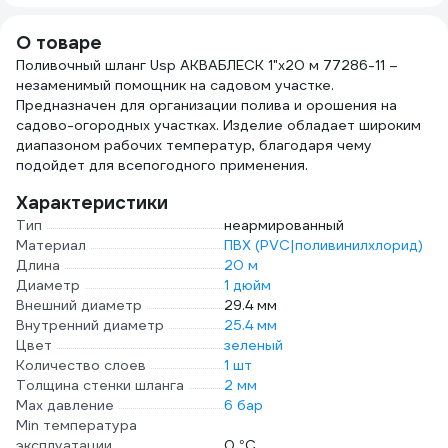
AHC-SK-08
ДС.020014.ИМ
HC0329
О товаре
Поливочный шланг Usp АКВАБЛЕСК 1"x20 м 77286-11 –
незаменимый помощник на садовом участке.
Предназначен для организации полива и орошения на
садово-огородных участках. Изделие обладает широким
диапазоном рабочих температур, благодаря чему
подойдет для всепогодного применения.
Характеристики
Тип
неармированный
Материал
ПВХ (PVC|поливинилхлорид)
Длина
20 м
Диаметр
1 дюйм
Внешний диаметр
29.4 мм
Внутренний диаметр
25.4 мм
Цвет
зеленый
Количество слоев
1 шт
Толщина стенки шланга
2 мм
Max давление
6 бар
Min температура
эксплуатации
0 °С