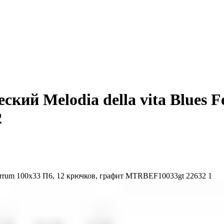
кий Melodia della vita Blues F
2