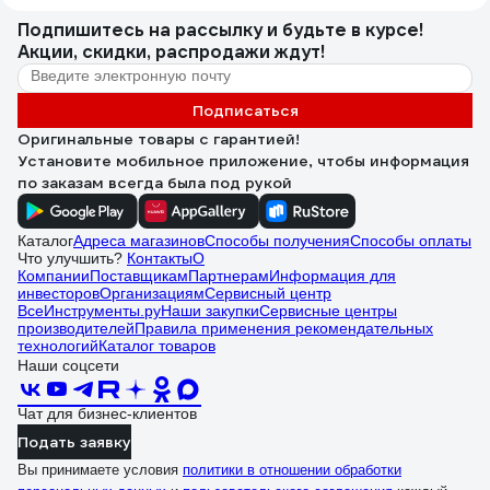
Подпишитесь
на рассылку
и будьте в курсе!
Акции, скидки, распродажи ждут!
Подписаться
Оригинальные товары с гарантией!
Установите мобильное приложение, чтобы информация
по заказам всегда была под рукой
Каталог
Адреса магазинов
Способы получения
Способы оплаты
Что улучшить?
Контакты
О
Компании
Поставщикам
Партнерам
Информация для
инвесторов
Организациям
Сервисный центр
ВсеИнструменты.ру
Наши закупки
Сервисные центры
производителей
Правила применения рекомендательных
технологий
Каталог товаров
Наши соцсети
Чат для бизнес-клиентов
Подать заявку
Вы принимаете условия
политики в отношении обработки