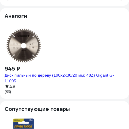
Аналоги
945 ₽
1
Диск пильный по дереву (190х2х30/20 мм; 48Z) Gigant G-
Пи
11095
зу
4.6
(83)
Сопутствующие товары