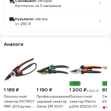
Самовывоз:
сегодня,
бесплатно
, из 5 магазинов
Курьером:
завтра,
от 290 ₽
Аналоги
-10%
-16
1 189 ₽
1 190 ₽
1 200 ₽
892
1 340 ₽
Плоскостной
Профессиональный
Плоскостной
Сека
секатор PATRIOT
садовый секатор
секатор Plantic
205 
PBP-203 ручка-
Zema ZM 3001
p204 25204-01
5
(