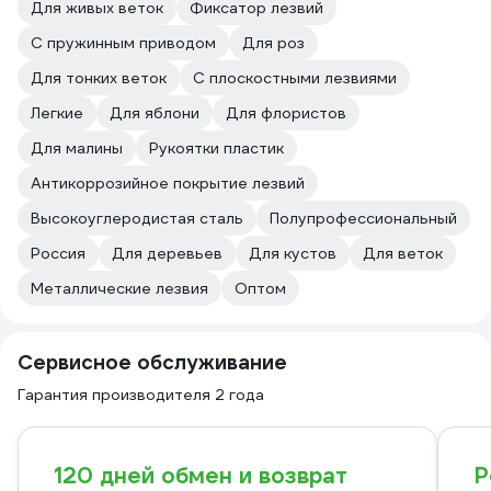
Для живых веток
Фиксатор лезвий
С пружинным приводом
Для роз
Для тонких веток
С плоскостными лезвиями
Легкие
Для яблони
Для флористов
Для малины
Рукоятки пластик
Антикоррозийное покрытие лезвий
Высокоуглеродистая сталь
Полупрофессиональный
Россия
Для деревьев
Для кустов
Для веток
Металлические лезвия
Оптом
Сервисное обслуживание
Гарантия производителя 2 года
120 дней обмен и возврат
Р