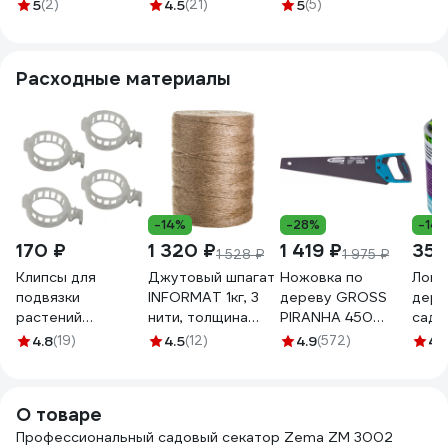
петля,
5
(2)
4.5
(21)
5
(5)
антифрикционное
покрытие, 203 мм
777004203
Расходные материалы
-14%
-28%
-14
170 ₽
1 320 ₽
1 419 ₽
359
1 528 ₽
1 975 ₽
Клипсы для
Джутовый шпагат
Ножовка по
Ловч
подвязки
INFORMAT 1кг, 3
дереву GROSS
дере
растений
нити, толщина
PIRANHA 450
садо
ГеоПластБорд
3мм, 1680 текс
мм,11-12
вред
4.8
(19)
4.5
(12)
4.9
(572)
4.
100 штук d 25 мм
TC-1000
TPI,зуб-3D,кал.зуб,тефл
NoGu
50114
х комп.рук-ка
СЗ.
24106
О товаре
Профессиональный садовый секатор Zema ZM 3002