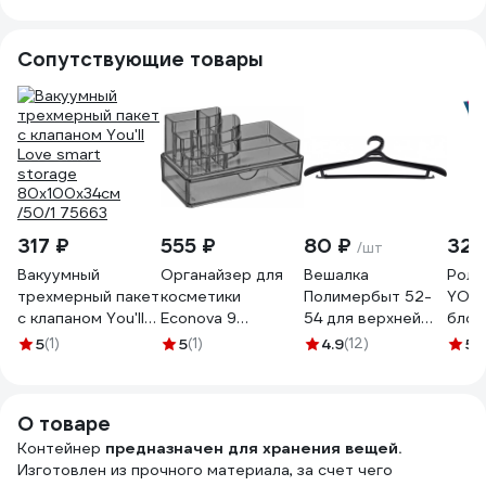
ассо
Сопутствующие товары
317 ₽
555 ₽
80 ₽
321
/шт
Вакуумный
Органайзер для
Вешалка
Роли
трехмерный пакет
косметики
Полимербыт 52-
YORK
с клапаном You'll
Econova 9
54 для верхней
блок
Love smart
отделений,
одежды
068
5
(1)
5
(1)
4.9
(12)
5
(
storage
180x100x105мм
433370000
80x100x34см
(бесцветный)
/50/1 75663
411252401
О товаре
Контейнер
предназначен для хранения вещей.
Изготовлен из прочного материала, за счет чего