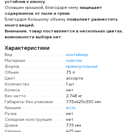
устойчив к износу.
Оснащен крышкой, благодаря чему
защищает
содержимое от пыли и грязи.
Благодаря большому объему
позволяет разместить
много вещей.
Внимание, товар поставляется в нескольких цветах,
возможности выбора нет.
Характеристики
Вид
контейнер
Материал
пластик
Форма
прямоугольная
Объем
75 л
Цвет
ассорти
Количество
1 шт
Колеса
нет
Вес нетто
2.748 кг
Габариты без упаковки
775х425х330 мм
Крышка
есть
Ручка
нет
Складная конструкция
нет
Длина
775 мм
Ширина
425 мм