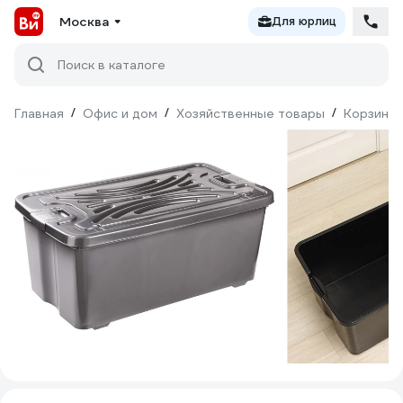
Москва
Для юрлиц
Поиск в каталоге
Главная
/
Офис и дом
/
Хозяйственные товары
/
Корзины 