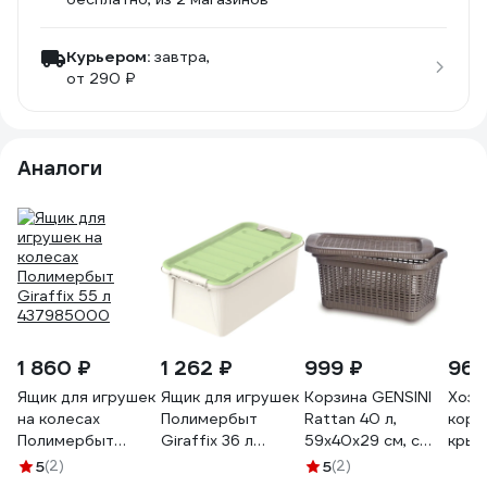
Курьером:
завтра,
от 290 ₽
Аналоги
1 860 ₽
1 262 ₽
999 ₽
960
Ящик для игрушек
Ящик для игрушек
Корзина GENSINI
Хозя
на колесах
Полимербыт
Rattan 40 л,
корз
Полимербыт
Giraffix 36 л
59x40x29 см, с
крыш
Giraffix 55 л
437955000
крышкой пластик,
40x3
5
(2)
5
(2)
437985000
цвет ассорти 2169
плас