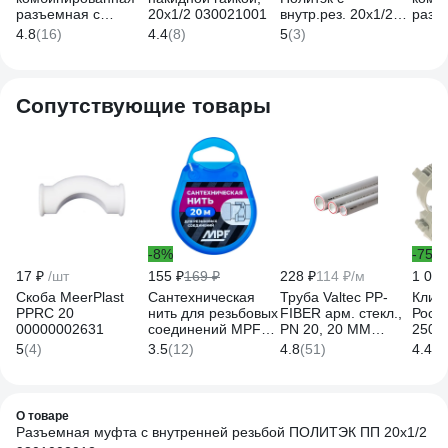
разъемная с
20x1/2 030021001
внутр.рез. 20x1/2
разъ
внутренней
PPRC, серый
Dame
4.8
(16)
4.4
(8)
5
(3)
резьбой VALFEX
9801002012с
внут
PP-R серая, 20 мм
1/2",
х1/2" 10155015Г
8710
127-0330
Сопутствующие товары
-8%
-75%
17 ₽
/шт
155 ₽
169 ₽
228 ₽
114 ₽/м
1 088
Скоба MeerPlast
Сантехническая
Труба Valtec PP-
Клип
PPRC 20
нить для резьбовых
FIBER арм. стекл.,
Росд
00000002631
соединений MPF
PN 20, 20 MM
250 ш
20 метров
белый (2м)
5
(4)
3.5
(12)
4.8
(51)
4.4
(7
ИС.131453
VTp.700.FB20.20.02
О товаре
Разъемная муфта с внутренней резьбой ПОЛИТЭК ПП 20х1/2