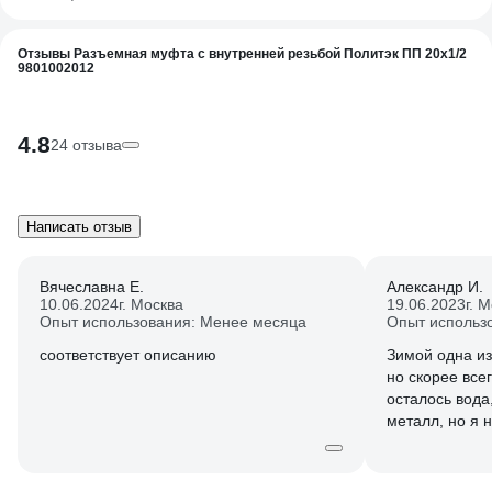
Отзывы Разъемная муфта с внутренней резьбой Политэк ПП 20х1/2
9801002012
4.8
24 отзыва
Написать отзыв
Вячеславна Е.
Александр И.
10.06.2024
г. Москва
19.06.2023
г. 
Опыт использования: Менее месяца
Опыт использ
соответствует описанию
Зимой одна из
но скорее все
осталось вода
металл, но я 
потому что зи
порвать что у
пластик ведёт