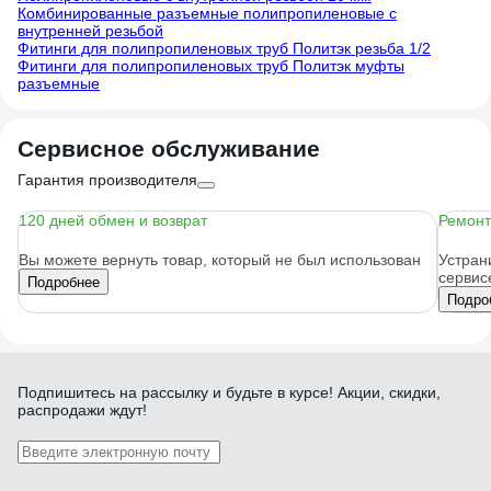
Комбинированные разъемные полипропиленовые с
внутренней резьбой
Фитинги для полипропиленовых труб Политэк резьба 1/2
Фитинги для полипропиленовых труб Политэк муфты
разъемные
Сервисное обслуживание
Гарантия производителя
120 дней обмен и возврат
Ремонт
Вы можете вернуть товар, который не был использован
Устран
сервис
Подробнее
Подро
Подпишитесь
на рассылку
и будьте в курсе! Акции, скидки,
распродажи ждут!