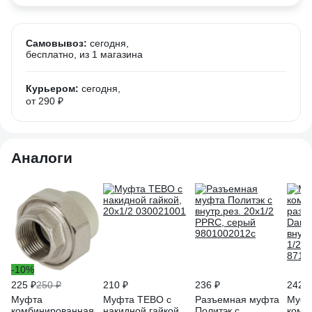
Самовывоз:
сегодня,
бесплатно
, из 1 магазина
Курьером:
сегодня,
от 290 ₽
Аналоги
-10%
225 ₽
250 ₽
210 ₽
236 ₽
242 ₽
Муфта
Муфта TEBO с
Разъемная муфта
Муфт
комбинированная
накидной гайкой,
Политэк с
комб