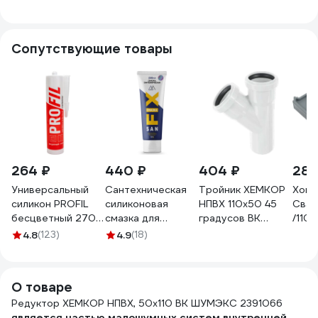
3572
822900
4658
Сопутствующие товары
264 ₽
440 ₽
404 ₽
285
Универсальный
Сантехническая
Тройник ХЕМКОР
Хом
силикон PROFIL
силиконовая
НПВХ 110x50 45
Свар
бесцветный 270
смазка для
градусов ВК
/110
мл 123081
раструбных и
ШУМЭКС 2391062
s048
4.8
(123)
4.9
(18)
прочих
46594
соединений Sanfix
250 мл, в тубе
О товаре
40720
Редуктор ХЕМКОР НПВХ, 50x110 ВК ШУМЭКС 2391066
является частью малошумных систем внутренней