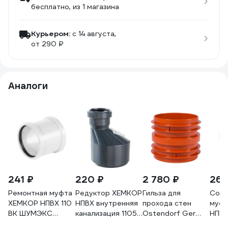
бесплатно
, из 1 магазина
Курьером:
c 14 августа,
от 290 ₽
Аналоги
241 ₽
220 ₽
2 780 ₽
268
Ремонтная муфта
Редуктор ХЕМКОР
Гильза для
Соед
ХЕМКОР НПВХ 110
НПВХ внутренняя
прохода стен
муфт
ВК ШУМЭКС
канализация 11050
Ostendorf Ger
НПВХ
2391069 46580
мм 2391035 0
KGF 160x110 мм
ШУМЭ