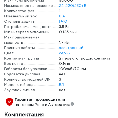
Max число включений
90000
Номинальное напряжение
24-220(230) В
Количество фаз
1
Номинальный ток
8 А
Степень защиты
IP40
Потребляемая мощность
3.5 Вт
Min интервал включений
0.125 мин
Max подключаемая
мощность
1.7 кВт
Принцип работы
электронный
Цвет
серый
Контактная группа
2 переключающих контакта
Вес нетто
0.14 кг
Габариты без упаковки
100х45х70 мм
Подсветка дисплея
нет
Количество модулей DIN
3
Модельный ряд
ВЛ
Звуковой сигнал
нет
Гарантия производителя
на товары Реле и Автоматика
Комплектация