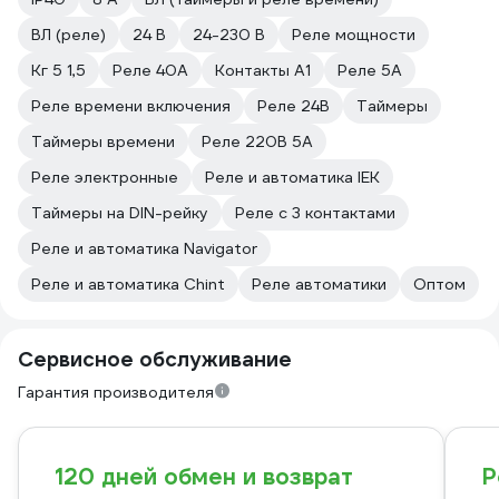
ВЛ (реле)
24 В
24-230 В
Реле мощности
Кг 5 1,5
Реле 40А
Контакты A1
Реле 5А
Реле времени включения
Реле 24В
Таймеры
Таймеры времени
Реле 220В 5А
Реле электронные
Реле и автоматика IEK
Таймеры на DIN-рейку
Реле с 3 контактами
Реле и автоматика Navigator
Реле и автоматика Chint
Реле автоматики
Оптом
Сервисное обслуживание
Гарантия производителя
120 дней обмен и возврат
Р