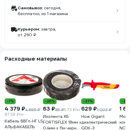
Самовывоз:
сегодня,
бесплатно
, из 1 магазина
Курьером:
завтра,
от 290 ₽
Расходные материалы
-7%
-26%
-37%
-29
4 379 ₽
63 ₽
629 ₽
1 6
4 699 ₽
85 ₽
5.73 ₽/м
1 003 ₽
87.58 ₽/м
Изолента ХБ
Нож Gigant
Моду
Кабель ВВГп-НГ LS
FORTISFLEX 18мм х
диэлектрический
конт
АЛЬФАКАБЕЛЬ
0.4мм х 11м черная
GDK-3
NCH8