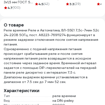
3х1,5 мм ГОСТ 50
71242
2НО 
4.5
(42)
3.3
(29)
4.
м 05190
4.7
(100)
50Гц
О товаре
Реле времени Реле и Автоматика, ВЛ-55Е1 7,5с-7мин 52с
24-220В 50Гц, пост. A8223-76911274 функционирует в
режиме задержки отключения после снятия напряжения
питания.
Одновременно с подачей напряжения питания
происходит срабатывания реле и после снятия
напряжения питания реле возвращается в исходное
состояние через заданное время. Временной интервал
задается с помощью DIP–переключателей на передней
панели реле дискретно с интервалом 7,5 с.
Диапазоны выдержек времени устанавливаются в
диапазоне от 7.5 сек до 7 мин 52 сек.
Характеристики
Тип
реле времени
Вид
на DIN-рейку