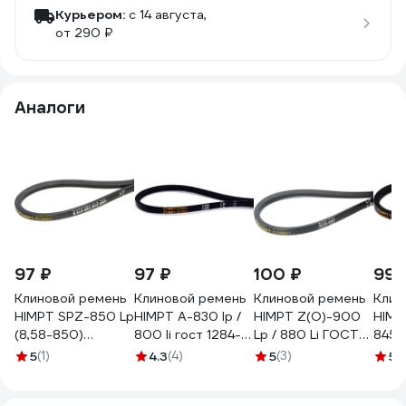
Курьером:
c 14 августа,
от 290 ₽
Аналоги
97 ₽
97 ₽
100 ₽
99 
Клиновой ремень
Клиновой ремень
Клиновой ремень
Клин
HIMPT SPZ-850 Lp
HIMPT A-830 lp /
HIMPT Z(O)-900
HIMP
(8,58-850)
800 li гост 1284-
Lp / 880 Li ГОСТ
845 
00028003243
89 00-00008276
1284-89
89 
5
(1)
4.3
(4)
5
(3)
5
(
00004100073