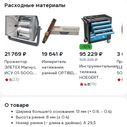
Расходные материалы
-10%
21 769 ₽
19 641 ₽
95 229 ₽
3 6
106 335 ₽
Прожектор
Измеритель
Прож
Инструментальная
ЭЛЕТЕХ Магнус,
натяжения
ELEC
тележка
ИСУ 01-5000,
ремней OPTIBELT
500 
HOEGERT
IP23, ИУ
Optikrik II
УХЛ1
5
(23)
5
(
TECHNIK 7
1040200066
4.8
(19)
000
ящиков, боковое
отделение, 544
инструмента
О товаре
HT7G050
Ширина большего основания: 13 мм (+ 0.6; - 0.4)
Высота ремня: 8 мм (± 0.4)
Номер ремня (~ длина в дюймах): A 29,5