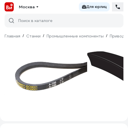
Москва
Для юрлиц
Поиск в каталоге
Главная
/
Станки
/
Промышленные компоненты
/
Приводн