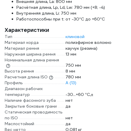
Внешняя длина, La: 800 мм
Расчётная длина, Lp, Ld, Lw: 780 мм (+8; -4)
Внутренняя длина, Li: 750 мм
Работоспособны при t: от -30°C до +60°C
Характеристики
Тип
клиновой
Материал корда
полиэфирное волокно
Материал ремня
каучук (резина)
Наружная ширина ремня
13 мм
Номинальная длина ремня
750 мм
Высота ремня
8 мм
Расчетная длина ISO
780 мм
Профиль
A (13)
Диапазон рабочих
температур
-30...+60 °C,±
Наличие фасонного зуба
нет
Закрытые боковые грани
да
Статическая проводимость
по ISO
нет
Маслостойкий
да
Вес нетто
0.081 кг