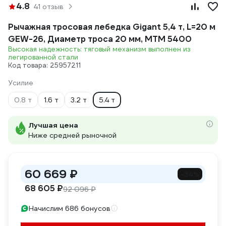
4.8
41 отзыв
Рычажная тросовая лебедка Gigant 5,4 т, L=20 м
GEW-26, Диаметр троса 20 мм, МТМ 5400
Высокая надежность: тяговый механизм выполнен из
легированной стали
Код товара: 25957211
Усилие
0.8 т
1.6 т
3.2 т
5.4 т
Лучшая цена
Ниже средней рыночной
60 669 ₽
-34%
68 605 ₽
92 096 ₽
Начислим 686 бонусов