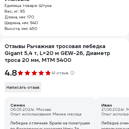
Единица товара: Штука
Вес, кг: 95
Длина, мм: 170
Ширина, мм: 940
Высота, мм: 450
Отзывы Рычажная тросовая лебедка
Gigant 5,4 т, L=20 м GEW-26, Диаметр
троса 20 мм, МТМ 5400
4.8
41 отзыв
Написать отзыв
Семен
Иван
06.05.2024
г. Москва
21.06.2024
г. 
Опыт использования: Менее месяца
Опыт использ
Лебедка отличная. Брали на покатушки
Лебёдка очен
по бездорожью засадили Ниву 3д,
использовани