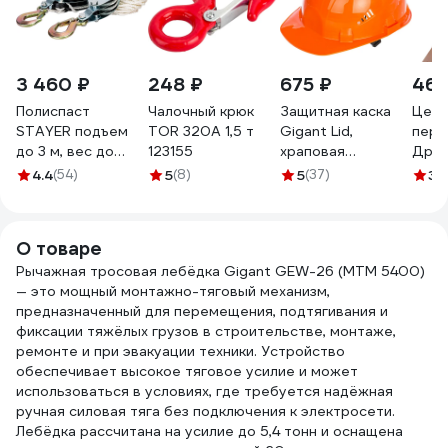
3 460 ₽
248 ₽
675 ₽
464
Полиспаст
Чалочный крюк
Защитная каска
Цель
STAYER подъем
TOR 320А 1,5 т
Gigant Lid,
перч
до 3 м, вес до
123155
храповая
Драй
200 кг 50501
регулировка,
(Рос
4.4
(54)
5
(8)
5
(37)
3.
оранжевая GHL-21
О товаре
Рычажная тросовая лебёдка Gigant GEW-26 (МТМ 5400)
— это мощный монтажно-тяговый механизм,
предназначенный для перемещения, подтягивания и
фиксации тяжёлых грузов в строительстве, монтаже,
ремонте и при эвакуации техники. Устройство
обеспечивает высокое тяговое усилие и может
использоваться в условиях, где требуется надёжная
ручная силовая тяга без подключения к электросети.
Лебёдка рассчитана на усилие до 5,4 тонн и оснащена