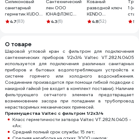
Силиконовый
Сантехнический
Кованый
Труб
санитарный
лен ООО
разводной ключ
1 (н
герметик KUDO
ЮНАФЛЭКС
KENDO
стал
(белый; 280 мл)
ЭКСТРА 500 гр Л/
углеродистая
Milw
4.7
(83)
4.3
(6)
4.8
(52)
5
(
KSK-121
С50019
сталь, 250 мм, 10"
4822
15103
О товаре
Шаровой угловой кран с фильтром для подключения
сантехнических приборов 1/2х3/4 Valtec VT.282.N.0405
используется для подключения различных санитарных
приборов и бытовых водопотребляющих устройств к
системе горячего или холодного водоснабжения.
Соединение производится при помощи гибкой подводки с
накидной гайкой (не входит в комплект поставки). Наличие
фильтрующего сетчатого элемента предотвращает
возникновение засора при попадании в трубопровод
нерастворимых механических примесей.
Преимущества Valtec с фильтром 1/2х3/4
Класс герметичности затвора Valtec VT.282.N.0405 -
«А»;
Средний полный срок службы: 15 лет;
Средняя наработка на отказ: 3000 циклов;