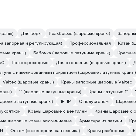
краны)
Для воды
Резьбовые (шаровые краны)
Запорны
ра запорная и регулирующая)
Профессиональная
Китай (
овые краны)
Бабочка (шаровые латунные краны)
Красные
40
Полнопроходные
Для отопления (шаровые краны)
Д
атунь с никелированным покрытием (шаровые латунные краны)
Valtec (шаровые краны)
Краны запорные шаровые Valtec
раны)
1" (шаровые латунные краны)
Краны латунные 1"
шаровые латунные краны)
1F-1M
С полусгоном
Шаровые 
рукояткой
Краны шаровые с вентилем
Краны шаровые с 
вые шаровые краны алюминиевые
Арматура из латуни
Кр
ВН
Оптом (инженерная сантехника)
Краны разборные
К