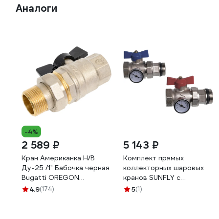
Аналоги
-4%
2 589 ₽
5 143 ₽
Кран Американка Н/В
Комплект прямых
Ду-25 /1" Бабочка черная
коллекторных шаровых
Bugatti OREGON
кранов SUNFLY с
03220037
термометром 1 (83270-1)
4.9
(174)
5
(1)
SF0343396