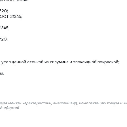
720;
ОСТ 21345;
1345;
720;
 утолщенной стенкой из силумина и эпоксидной покраской;
и.
лера менять характеристики, внешний вид, комплектацию товара и м
ой офертой