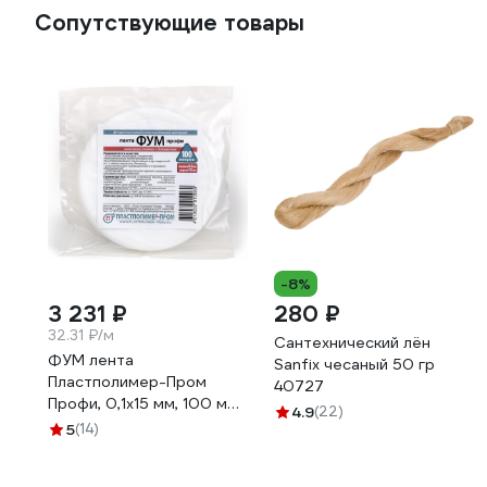
Сопутствующие товары
-8%
3 231 ₽
280 ₽
32.31 ₽/м
Сантехнический лён
ФУМ лента
Sanfix чесаный 50 гр
Пластполимер-Пром
40727
Профи, 0,1х15 мм, 100 м
4.9
(22)
ЗВ-00001594
5
(14)