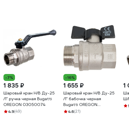
-7%
-16%
1 835 ₽
1 655 ₽
1
Шаровый кран Н/В Ду-25
Шаровый кран Н/В Ду-25
Ша
/1" ручка черная Bugatti
/1" бабочка черная
Ш/
OREGON 03050074
Bugatti OREGON
3070070
4.9
(49)
4.6
(21)