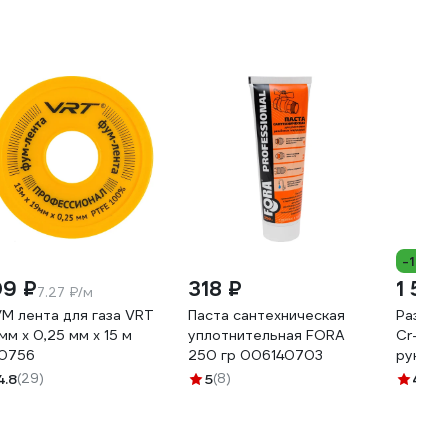
-15%
09 ₽
318 ₽
1 50
7.27 ₽/м
М лента для газа VRT
Паста сантехническая
Развод
 мм х 0,25 мм х 15 м
уплотнительная FORA
Cr-V, с
0756
250 гр 006140703
рукоят
1070.0
4.8
(29)
5
(8)
4.8
(1