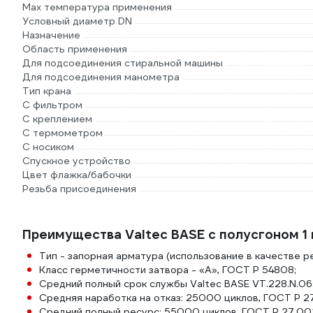
Max температура применения
Условный диаметр DN
Назначение
Область применения
Для подсоединения стиральной машины
Для подсоединения манометра
Тип крана
С фильтром
С креплением
С термометром
С носиком
Спускное устройство
Цвет флажка/бабочки
Резьба присоединения
Преимущества Valtec BASE с полусгоном 1 в
Тип - запорная арматура (использование в качестве 
Класс герметичности затвора - «А», ГОСТ Р 54808;
Средний полный срок службы Valtec BASE VT.228.N.06:
Средняя наработка на отказ: 25000 циклов, ГОСТ Р 2
Средний полный ресурс: 55000 циклов, ГОСТ Р 27.002