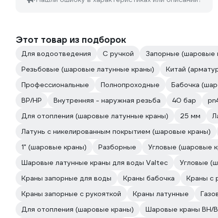
Этот товар из подборок
Для водоотведения
С ручкой
Запорные (шаровые 
Резьбовые (шаровые латунные краны)
Китай (армату
Профессиональные
Полнопроходные
Бабочка (шар
ВР/НР
Внутренняя - наружная резьба
40 бар
pn
Для отопления (шаровые латунные краны)
25 мм
Л
Латунь с никелированным покрытием (шаровые краны)
1" (шаровые краны)
Разборные
Угловые (шаровые к
Шаровые латунные краны для воды Valtec
Угловые (
Краны запорные для воды
Краны бабочка
Краны с 
Краны запорные с рукояткой
Краны латунные
Газо
Для отопления (шаровые краны)
Шаровые краны ВН/