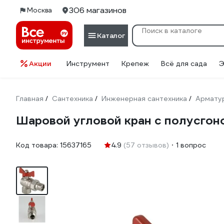
306 магазинов
Москва
Каталог
Акции
Инструмент
Крепеж
Всё для сада
Э
Главная
Сантехника
Инженерная сантехника
Армату
/
/
/
Шаровой угловой кран с полусгоном
Код товара:
15637165
4.9
(57 отзывов)
1 вопрос