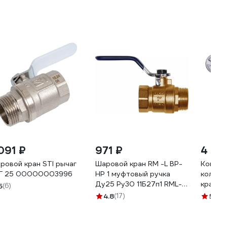
 091 ₽
971 ₽
4 89
ровой кран STI рычаг
Шаровой кран RM -L ВР-
Компле
Г 25 00000003996
НР 1 муфтовый ручка
коллек
Ду25 Ру30 11Б27п1 RML-
кранов
5
(6)
1FML
термом
4.8
(17)
5
(1)
SF034