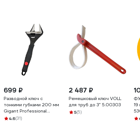
699 ₽
2 487 ₽
1
Разводной ключ с
Ремешковый ключ VOLL
ФУ
тонкими губками 200 мм
для труб до 3" 5.00303
19
Gigant Professional
53
5
(5)
GPBS-20
4.6
(31)