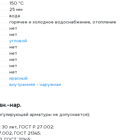
150 °С
25 мм
вода
горячее и холодное водоснабжение, отопление
нет
нет
угловой
нет
нет
нет
нет
нет
красный
внутренняя - наружная
н.-нар.
регулирующей арматуры не допускается);
 30 лет, ГОСТ Р 27.002;
7.002, ГОСТ 21345;
, ГОСТ 21345;