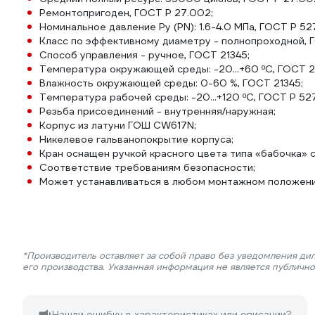
Ремонтопригоден, ГОСТ Р 27.002;
Номинальное давление Pу (PN): 1.6-4.0 МПа, ГОСТ Р 52
Класс по эффективному диаметру - полнопроходной, Г
Способ управления - ручное, ГОСТ 21345;
Температура окружающей среды: -20...+60 ºС, ГОСТ 2
Влажность окружающей среды: 0-60 %, ГОСТ 21345;
Температура рабочей среды: -20...+120 ºС, ГОСТ Р 52
Резьба присоединений - внутренняя/наружная;
Корпус из латуни ГОШ CW617N;
Никелевое гальванопокрытие корпуса;
Кран оснащен ручкой красного цвета типа «бабочка» с
Соответствие требованиям безопасности;
Может устанавливаться в любом монтажном положени
*Производитель оставляет за собой право без уведомления ди
его производства. Указанная информация не является публичн
Нашли ошибку в характеристиках или описании?