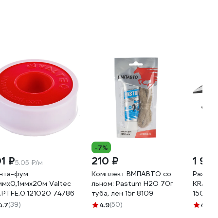
-7%
01 ₽
210 ₽
1 90
5.05 ₽/м
нта-фум
Комплект ВМПАВТО со
Развод
ммх0,1ммх20м Valtec
льном: Pastum H2O 70г
KRAFTO
.PTFE.0.121020 74786
туба, лен 15г 8109
150/34
4.7
(39)
4.9
(50)
4.8
(6