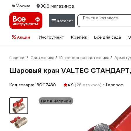
306 магазинов
Москва
Каталог
Акции
Инструмент
Крепеж
Всё для сада
Э
Главная
Сантехника
Инженерная сантехника
Армату
/
/
/
Шаровый кран VALTEC СТАНДАРТ, ру
Код товара:
16007430
4.9
(26 отзывов)
1 вопрос
Нет в наличии