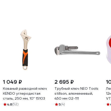
1 049 ₽
2 695 ₽
1
Кованый разводной ключ
Трубный ключ NEO Tools
Ле
KENDO углеродистая
stillson, алюминиевый,
12
сталь, 250 мм, 10" 15103
450 мм 02-111
VT
4.8
(52)
5
(4)