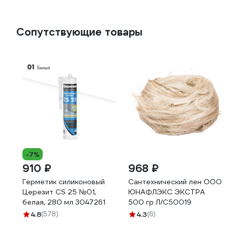
Сопутствующие товары
-7%
910 ₽
968 ₽
Герметик силиконовый
Сантехнический лен ООО
Церезит CS 25 №01,
ЮНАФЛЭКС ЭКСТРА
белая, 280 мл 3047261
500 гр Л/С50019
4.8
(578)
4.3
(6)