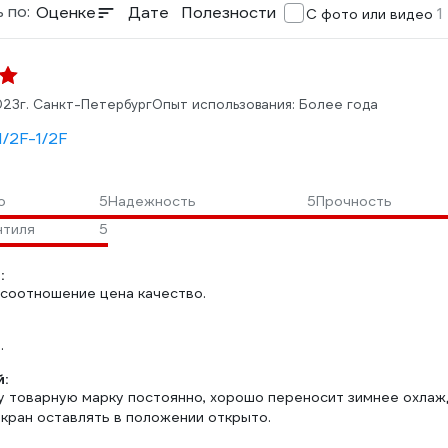
 по:
Оценке
Дате
Полезности
1
С фото или видео
023
г. Санкт-Петербург
Опыт использования: Более года
1/2F-1/2F
о
5
Надежность
5
Прочность
нтиля
5
:
соотношение цена качество.
.
:
у товарную марку постоянно, хорошо переносит зимнее охлажд
 кран оставлять в положении открыто.