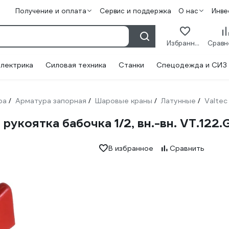
Получение и оплата
Сервис и поддержка
О нас
Инве
Избранное
лектрика
Силовая техника
Станки
Спецодежда и СИЗ
ра
Арматура запорная
Шаровые краны
Латунные
Valtec
/
/
/
/
коятка бабочка 1/2, вн.-вн. VT.122.
В избранное
Сравнить