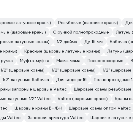
аровые латунные краны)
Резьбовые (шаровые краны)
Для
ямые (шаровые краны)
С ручкой полнопроходные
Латунь 
ровые латунные краны)
1/2 дюйма
Ду 15 мм
Бабочка (
е краны)
Красные (шаровые латунные краны)
Латунь (ша
 ручка
Муфта-муфта
Мама-мама
Полнопроходные
В
1/2" (шаровые краны)
1/2" (шаровые краны)
1/2" (шаровые
1/2" латунные бабочка
Для воды pn16
Полнопроходные 1
Краны запорные шаровые Valtec
Шаровые краны резьбовые 
ые латунные 1/2" Valtec
Valtec (шаровые краны)
Краны ш
ltec
Шаровые краны ВН/ВН
Шаровые краны оптом Valtec
ды Valtec
Запорная арматура Valtec
Шаровые латунные к