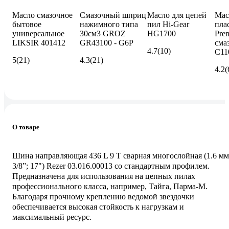
Масло смазочное
Смазочный шприц
Масло для цепей
Мас
бытовое
нажимного типа
пил Hi-Gear
пла
универсальное
30см3 GROZ
HG1700
Pre
LIKSIR 401412
GR43100 - G6P
сма
4.7
(10)
C11
5
(21)
4.3
(21)
4.2
(
О товаре
Шина направляющая 436 L 9 T сварная многослойная (1.6 мм
3/8”; 17") Rezer 03.016.00013 со стандартным профилем.
Предназначена для использования на цепных пилах
профессионального класса, например, Тайга, Парма-М.
Благодаря прочному креплению ведомой звездочки
обеспечивается высокая стойкость к нагрузкам и
максимальный ресурс.