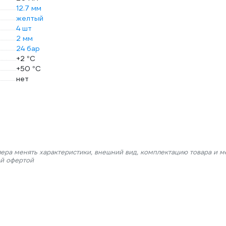
12.7 мм
желтый
4 шт
2 мм
24 бар
+2 °С
+50 °С
нет
лера менять характеристики, внешний вид, комплектацию товара и м
ой офертой