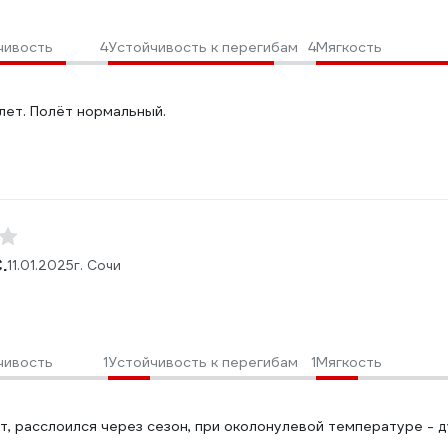
чивость
4
Устойчивость к перегибам
4
Мягкость
:
лет. Полёт нормальный.
.
11.01.2025
г. Сочи
чивость
1
Устойчивость к перегибам
1
Мягкость
:
т, расслоился через сезон, при околонулевой температуре - д