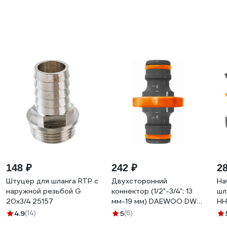
148 ₽
242 ₽
2
Штуцер для шланга RTP с
Двухсторонний
На
наружной резьбой G
коннектор (1/2"-3/4"; 13
шл
20х3/4 25157
мм-19 мм) DAEWOO DWC
HH
3100
4.9
(14)
5
(6)