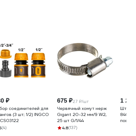
80 ₽
675 ₽
1 230
27 ₽/шт
бор соединителей для
Червячный хомут нерж
Штанга
ангов (3 шт; 1/2) INGCO
Gigant 20-32 мм/9 W2,
840 мм
CS03122
25 шт G/1/44
поворо
5
(4)
4.8
(137)