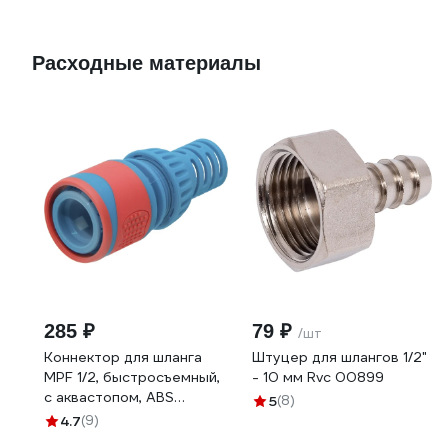
Расходные материалы
285 ₽
79 ₽
/шт
Коннектор для шланга
Штуцер для шлангов 1/2"
MPF 1/2, быстросъемный,
- 10 мм Rvc 00899
с аквастопом, ABS
5
(8)
пластик/резина
4.7
(9)
ДС.071277