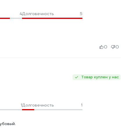
4
Долговечность
5
0
0
Товар куплен у нас
1
Долговечность
1
убовый.