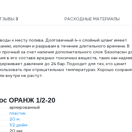
ТЗЫВЫ
РАСХОДНЫЕ МАТЕРИАЛЫ
3
оды к месту полива. Долговечный 4-х слойный шланг имеет
анию, изломам и разрывам в течение длительного времени. В
 прочный за счет наличия дополнительного слоя. Безопасен д
я в его составе вредных токсичных веществ, таких как кадми
держивает давление до 24 бар. Подходит для тех, кто ценит
спользовать при отрицательных температурах. Хорошо сохран
ли внутри не растут.
ос ОРАНЖ 1/2-20
армированный
пластик
20 м
1/2 дюйм
20 мм