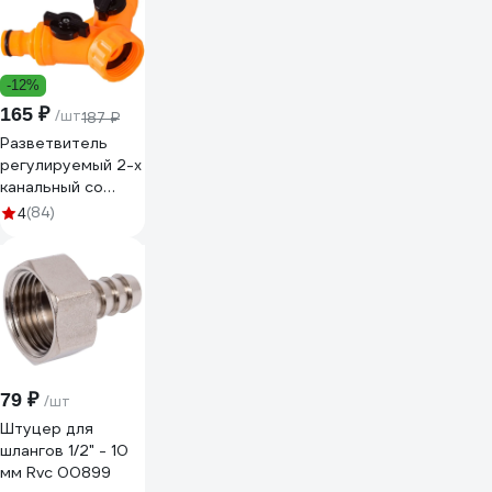
-12%
165 ₽
/шт
187 ₽
Разветвитель
регулируемый 2-х
канальный со
штуцерами Вихрь
(84)
4
73/7/2/23
79 ₽
/шт
Штуцер для
шлангов 1/2" - 10
мм Rvc 00899