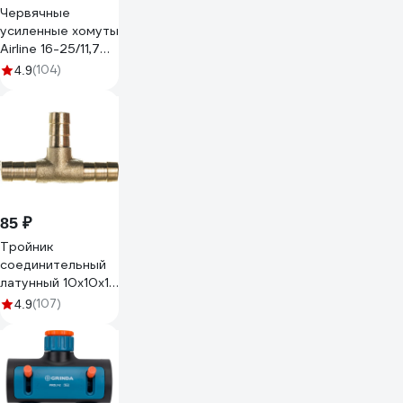
Червячные
усиленные хомуты
Airline 16-25/11,7
мм, W1 оцинк.,
(104)
4.9
комплект 2 шт.
AHC-SK-08
85 ₽
Тройник
соединительный
латунный 10х10х10
мм LEXLINE 517732
(107)
4.9