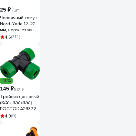
25 ₽
/шт
Червячный хомут
Nord-Yada 12-22
мм, нерж. сталь
900255
(312)
4.6
-10%
145 ₽
162 ₽
Тройник цанговый
(3/4"х 3/4"х3/4")
РОСТОК 426372
(9)
4.9