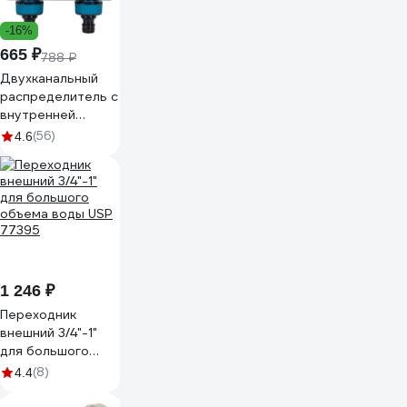
-16%
665 ₽
788 ₽
Двухканальный
распределитель с
внутренней
резьбой GRINDA
(56)
4.6
PROLine TS-2,
3/4"-1" 8-
426312_z02
1 246 ₽
Переходник
внешний 3/4"-1"
для большого
объема воды USP
(8)
4.4
77395