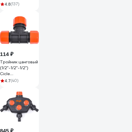
G/1/44
(137)
4.8
114 ₽
Тройник цанговый
(1/2"-1/2"-1/2")
Cicle
4607156364022
(40)
4.7
845 ₽