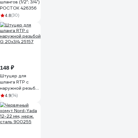
шлангов (1/2"; 3/4")
РОСТОК 426356
(30)
4.8
148 ₽
Штуцер для
шланга RTP с
наружной резьбой
G 20х3/4 25157
(14)
4.9