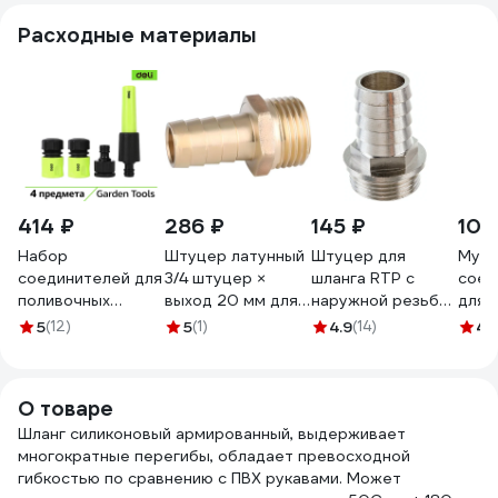
Расходные материалы
414 ₽
286 ₽
145 ₽
103
Набор
Штуцер латунный
Штуцер для
Муф
соединителей для
3/4 штуцер ×
шланга RTP с
соед
поливочных
выход 20 мм для
наружной резьбой
для ш
шлангов 1/2
систем
G 20х3/4 25157
Gard
5
(12)
5
(1)
4.9
(14)
4.
DL8798 (4
водоснабжения
ST60
предмета
VIEIR VRM420
быстросъемные
О товаре
коннекторы с
аквастопом и без
Шланг силиконовый армированный, выдерживает
штуцера 1/2-3/4
многократные перегибы, обладает превосходной
наконечник) DELI
гибкостью по сравнению с ПВХ рукавами. Может