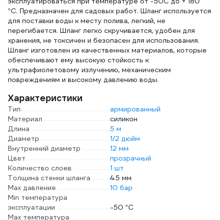
134986
эксплуатироваться при температуре от -50С до + 180
°С. Предназначен для садовых работ. Шланг используется
для поставки воды к месту полива, легкий, не
перегибается. Шланг легко скручивается, удобен для
хранения, не токсичен и безопасен для использования.
Шланг изготовлен из качественных материалов, которые
обеспечивают ему высокую стойкость к
ультрафиолетовому излучению, механическим
повреждениям и высокому давлению воды.
Характеристики
Тип
армированный
Материал
силикон
Длина
5 м
Диаметр
1/2 дюйм
Внутренний диаметр
12 мм
Цвет
прозрачный
Количество слоев
1 шт
Толщина стенки шланга
4.5 мм
Max давление
10 бар
Min температура
эксплуатации
-50 °С
Мах температура