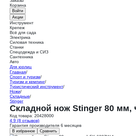
Заказы
Корзина
Войти
Акции
Инструмент
Крепеж
Всё для сада
Электрика
Силовая техника
Станки
Спецодежда и СИЗ
Сантехника
Авто
Для юрлиц
Главная
/
Спорт и туризм
/
Туризм и кемпинг
/
Туристический инструмент
/
Ножи
/
Складные
/
Stinger
Складной нож Stinger 80 мм,
Код товара:
20428000
4.9
(8 отзывов)
Гарантия производителя 6 месяцев
В избранное
Сравнить