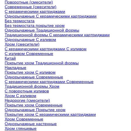
Поворотные (смесители)
Современные (смесители)
С керамическими картриджами
Однорычажные С керамическими картриджами
Без термостата
Без термостата покрытие хром
Однорычажные Традиционной формы
Традиционной формы С керамическими картриджами
Однорычажные С изливом
Хром (смесители)
С керамическими картриджами С изливом
С изливом Современные
Китай
Покрытие хром Традиционной формы
Накладные
Покрытие хром С изливом
Однорычажные Современные
С керамическими картриджами Современные
Традиционной формы Хром
С поворотным изливов
Хром С изливом
Недорогие (смесители)
Покрытие хром Современные
Однорычажные Покрытие хром
Покрытие хром С керамическими картриджами
Хром Современные
Однорычажные настенные
Хром глянцевые