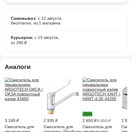
Самовывоз:
c 12 августа,
бесплатно
, из 1 магазина
Курьером:
c 13 августа,
от 290 ₽
Аналоги
-20%
3 249 ₽
2 935 ₽
2 650 ₽
3 302 ₽
2 848
Смеситель для
Смеситель для
Смеситель для
Смес
умывальника
раковины Профсан
умывальника
умыв