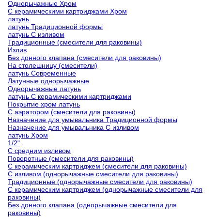
Однорычажные Хром
С керамическими картриджами Хром
латунь
латунь Традиционной формы
латунь С изливом
Традиционные (смесители для раковины)
Излив
Без донного клапана (смесители для раковины)
На столешницу (смесители)
латунь Современные
Латунные однорычажные
Однорычажные латунь
латунь С керамическими картриджами
Покрытие хром латунь
С аэратором (смесители для раковины)
Назначение для умывальника Традиционной формы
Назначение для умывальника С изливом
латунь Хром
1/2"
С средним изливом
Поворотные (смесители для раковины)
С керамическим картриджем (смесители для раковины)
С изливом (однорычажные смесители для раковины)
Традиционные (однорычажные смесители для раковины)
С керамическим картриджем (однорычажные смесители для
раковины)
Без донного клапана (однорычажные смесители для
раковины)