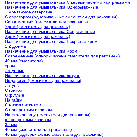
Назначение для умывальника С керамическими картриджами
Назначение для умывальника Однорычажные
1 монтажное отверстие
С аэратором (однорычажные смесители для раковины)
Современные (смесители для раковины)
Хром (смесители для раковины)
Назначение для умывальника Современные
Хром (смесители для раковины)
Назначение для умывальника Покрытие хром
1 2 дюйма
Назначение для умывальника Хром
Современные (однорычажные смесители для раковины)
40 мм (смесители)
хром
Латунные
Назначение для умывальника латунь
Недорогие (смесители для раковины)
Латунь
С гайкой
Округлые
На гайку
С низким изливом
С поворотным изливом
На столешницу (смесители для раковины)
с поворотным изливом
35 мм
40 мм (смесители для раковины)
40 мм (однорычажные смесители для раковины)