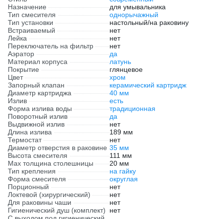
Назначение
для умывальника
Тип смесителя
однорычажный
Тип установки
настольный/на раковину
Встраиваемый
нет
Лейка
нет
Переключатель на фильтр
нет
Аэратор
да
Материал корпуса
латунь
Покрытие
глянцевое
Цвет
хром
Запорный клапан
керамический картридж
Диаметр картриджа
40 мм
Излив
есть
Форма излива воды
традиционная
Поворотный излив
да
Выдвижной излив
нет
Длина излива
189 мм
Термостат
нет
Диаметр отверстия в раковине
35 мм
Высота смесителя
111 мм
Мах толщина столешницы
20 мм
Тип крепления
на гайку
Форма смесителя
округлая
Порционный
нет
Локтевой (хирургический)
нет
Для раковины чаши
нет
Гигиенический душ (комплект)
нет
С выходом под гигиенический