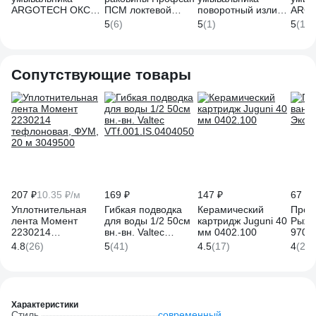
ARGOTECH ОКСА \
ПСМ локтевой
поворотный излив
ARG
OKSA поворотный
МЕДИК
ARGOTECH ХАНТ \
пово
5
(6)
5
(1)
5
(1)
излив 43460
хирургический тип
HANT d-35 44265
СТРО
ГОСТ PSM-215-055
35 3
Сопутствующие товары
207 ₽
10.35 ₽/м
169 ₽
147 ₽
67 ₽
Уплотнительная
Гибкая подводка
Керамический
Проб
лента Момент
для воды 1/2 50см
картридж Juguni 40
Рыжи
2230214
вн.-вн. Valtec
мм 0402.100
9700
тефлоновая, ФУМ,
VTf.001.IS.0404050
4.8
(26)
5
(41)
4.5
(17)
4
(21)
20 м 3049500
Характеристики
Стиль
современный