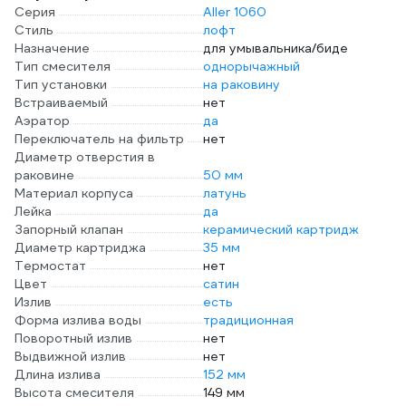
Серия
Aller 1060
Стиль
лофт
Назначение
для умывальника/биде
Тип смесителя
однорычажный
Тип установки
на раковину
Встраиваемый
нет
Аэратор
да
Переключатель на фильтр
нет
Диаметр отверстия в
раковине
50 мм
Материал корпуса
латунь
Лейка
да
Запорный клапан
керамический картридж
Диаметр картриджа
35 мм
Термостат
нет
Цвет
сатин
Излив
есть
Форма излива воды
традиционная
Поворотный излив
нет
Выдвижной излив
нет
Длина излива
152 мм
Высота смесителя
149 мм