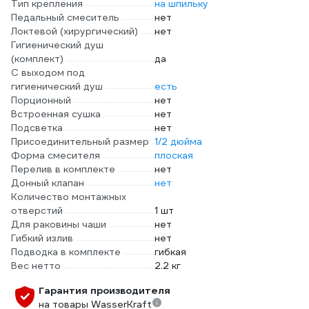
Тип крепления
на шпильку
Педальный смеситель
нет
Локтевой (хирургический)
нет
Гигиенический душ
(комплект)
да
С выходом под
гигиенический душ
есть
Порционный
нет
Встроенная сушка
нет
Подсветка
нет
Присоединительный размер
1/2 дюйма
Форма смесителя
плоская
Перелив в комплекте
нет
Донный клапан
нет
Количество монтажных
отверстий
1 шт
Для раковины чаши
нет
Гибкий излив
нет
Подводка в комплекте
гибкая
Вес нетто
2.2 кг
Гарантия производителя
на товары WasserKraft