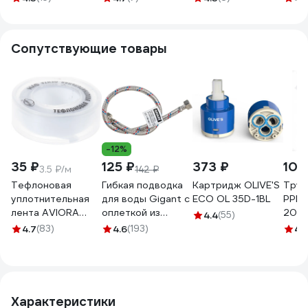
(Torr)
(Sen
TORSB00i08
SENS
Сопутствующие товары
-12%
35 ₽
125 ₽
373 ₽
105
3.5 ₽/м
142 ₽
Тефлоновая
Гибкая подводка
Картридж OLIVE'S
Труб
уплотнительная
для воды Gigant с
ECO OL 35D-1BL
PPR 
лента AVIORA
оплеткой из
20, 
4.4
(55)
ФУМ 12 мм, 10 м
нержавеющей
4.7
(83)
4.6
(193)
4.
302-117
стали, 1/2"х60 см,
г/г P-60-GG
Характеристики