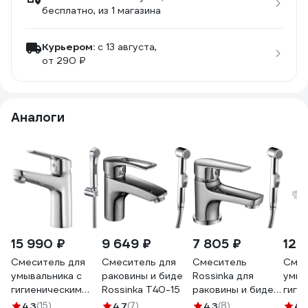
бесплатно
, из 1 магазина
Курьером:
c 13 августа,
от 290 ₽
Аналоги
15 990 ₽
9 649 ₽
7 805 ₽
12 
Смеситель для
Смеситель для
Смеситель
Смес
умывальника с
раковины и биде
Rossinka для
умыв
гигиеническим
Rossinka T40-15
раковины и биде
гиги
душем IDDIS Торр
S35-15
душе
4.3
(15)
4.7
(7)
4.3
(8)
4.