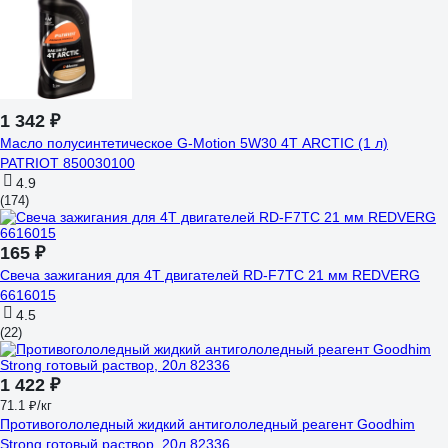
1 342 ₽
Масло полусинтетическое G-Motion 5W30 4Т ARCTIC (1 л)
PATRIOT 850030100
4.9
(174)
165 ₽
Свеча зажигания для 4Т двигателей RD-F7TC 21 мм REDVERG
6616015
4.5
(22)
1 422 ₽
71.1 ₽/кг
Противогололедный жидкий антигололедный реагент Goodhim
Strong готовый раствор, 20л 82336