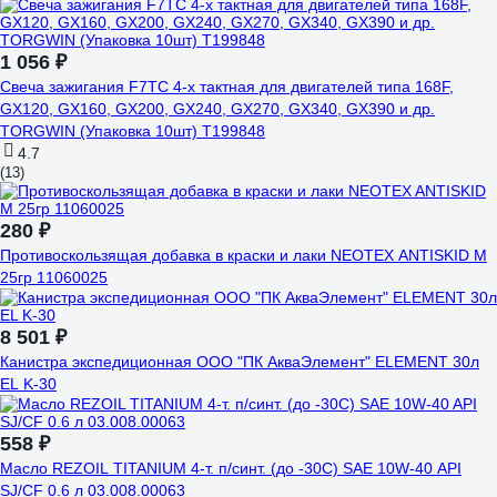
1 056 ₽
Свеча зажигания F7TC 4-х тактная для двигателей типа 168F,
GX120, GX160, GX200, GX240, GX270, GX340, GX390 и др.
TORGWIN (Упаковка 10шт) T199848
4.7
(13)
280 ₽
Противоскользящая добавка в краски и лаки NEOTEX ANTISKID M
25гр 11060025
8 501 ₽
Канистра экспедиционная ООО "ПК АкваЭлемент" ELEMENT 30л
EL K-30
558 ₽
Масло REZOIL TITANIUM 4-т. п/синт. (до -30С) SAE 10W-40 API
SJ/CF 0.6 л 03.008.00063