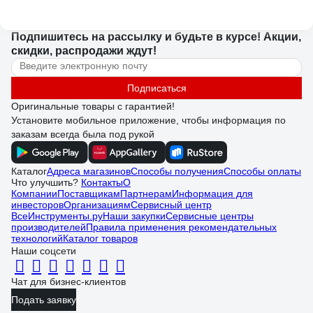
Подпишитесь
на рассылку
и будьте в курсе! Акции,
скидки, распродажи ждут!
Подписаться
Оригинальные товары с гарантией!
Установите мобильное приложение, чтобы информация по
заказам всегда была под рукой
Каталог
Адреса магазинов
Способы получения
Способы оплаты
Что улучшить?
Контакты
О
Компании
Поставщикам
Партнерам
Информация для
инвесторов
Организациям
Сервисный центр
ВсеИнструменты.ру
Наши закупки
Сервисные центры
производителей
Правила применения рекомендательных
технологий
Каталог товаров
Наши соцсети
Чат для бизнес-клиентов
Подать заявку