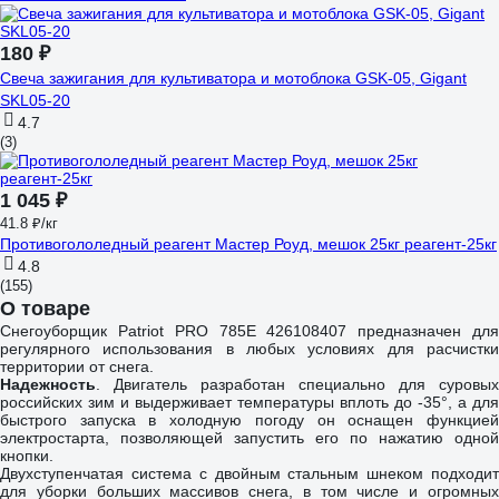
180 ₽
Свеча зажигания для культиватора и мотоблока GSK-05, Gigant
SKL05-20
4.7
(3)
1 045 ₽
41.8 ₽/кг
Противогололедный реагент Мастер Роуд, мешок 25кг реагент-25кг
4.8
(155)
О товаре
Снегоуборщик Patriot PRO 785Е 426108407 предназначен для
регулярного использования в любых условиях для расчистки
территории от снега.
Надежность
. Двигатель разработан специально для суровых
российских зим и выдерживает температуры вплоть до -35°, а для
быстрого запуска в холодную погоду он оснащен функцией
электростарта, позволяющей запустить его по нажатию одной
кнопки.
Двухступенчатая система с двойным стальным шнеком подходит
для уборки больших массивов снега, в том числе и огромных