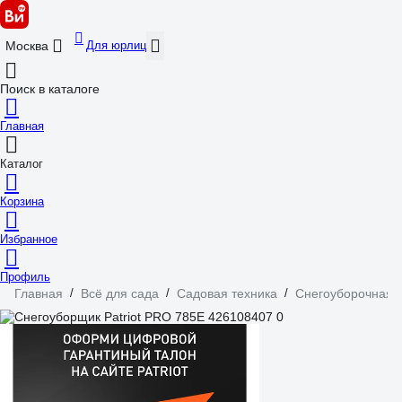
Для юрлиц
Москва
Поиск в каталоге
Главная
Каталог
Корзина
Избранное
Профиль
Главная
/
Всё для сада
/
Садовая техника
/
Снегоуборочная т