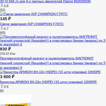
30 (0.946 л) для 4-х тактных двигателей Patriot 850030595
4.8
(52)
145 ₽
Свеча зажигания IGP CHAMPION F7RTC
4.7
(83)
830 ₽
276.67 ₽/кг
Противогололёдный реагент и пылеподавитель МАГРЕФИТ
(магний хлористый (бишофит)) в пластиковых банках (ведрах) по 3
кг магрефит-3
3 800 ₽
Канистра АРИКОН КН-10л (HDPE) (15 штук упаковка) 10HDPE
3.5
(6)