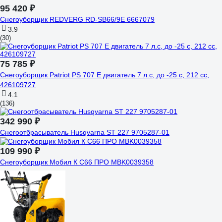
95 420 ₽
Снегоуборщик REDVERG RD-SB66/9E 6667079
3.9
(30)
75 785 ₽
Снегоуборщик Patriot PS 707 E двигатель 7 л.с, до -25 с, 212 сс,
426109727
4.1
(136)
342 990 ₽
Снегоотбрасыватель Husqvarna ST 227 9705287-01
109 990 ₽
Снегоуборщик Мобил К С66 ПРО MBK0039358