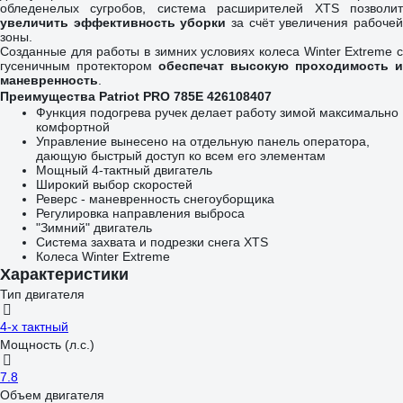
обледенелых сугробов, система расширителей XTS позволит
увеличить эффективность уборки
за счёт увеличения рабоче
зоны.
Созданные для работы в зимних условиях колеса Winter Extreme с
гусеничным протектором
обеспечат высокую проходимость и
маневренность
.
Преимущества Patriot PRO 785Е 426108407
Функция подогрева ручек делает работу зимой максимально
комфортной
Управление вынесено на отдельную панель оператора,
дающую быстрый доступ ко всем его элементам
Мощный 4-тактный двигатель
Широкий выбор скоростей
Реверс - маневренность снегоуборщика
Регулировка направления выброса
"Зимний" двигатель
Система захвата и подрезки снега XTS
Колеса Winter Extreme
Характеристики
Тип двигателя
4-х тактный
Мощность (л.с.)
7.8
Объем двигателя