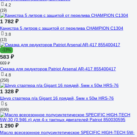
4.2
(19)
1 782 ₽
Канистра 5 литров с защитой от перелива CHAMPION C1304
3.8
(13)
-13%
583 ₽
669 ₽
Смазка для редукторов Patriot Arsenal AR-417 855400417
4.8
(258)
1 328 ₽
Шнур стартера п/а Gigant 16 прядей, 5мм x 50м HRS-76
5
(699)
1 290 ₽
Масло всесезонное полусинтетическое SPECIFIC HIGH-TECH 5W-