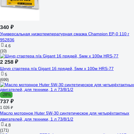
340 ₽
Универсальная низкотемпературная смазка Champion EP-0 110 г
952836
4.6
(10)
2 258 ₽
Шнур стартера п/а Gigant 16 прядей, 5мм x 100м HRS-77
5
(699)
-28%
737 ₽
1 026 ₽
Масло моторное Huter 5W-30 синтетическое для четырёхтактных
двигателей, для техники, 1 л 73/8/1/2
4.8
(171)