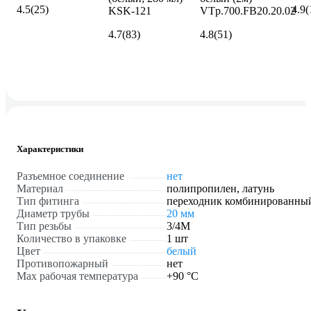
4.5
(25)
4.9
(
KSK-121
VTp.700.FB20.20.02
4.7
(83)
4.8
(51)
Характеристики
Разъемное соединение
нет
Материал
полипропилен, латунь
Тип фитинга
переходник комбинированны
Диаметр трубы
20 мм
Тип резьбы
3/4M
Количество в упаковке
1 шт
Цвет
белый
Противопожарный
нет
Max рабочая температура
+90 °С