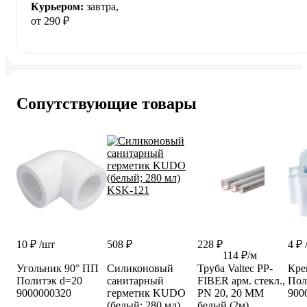
Курьером:
завтра,
от 290 ₽
Сопутствующие товары
10 ₽
/шт
508 ₽
228 ₽
4 ₽
114 ₽/м
Угольник 90° ПП
Силиконовый
Труба Valtec PP-
Кре
Политэк d=20
санитарный
FIBER арм. стекл.,
Пол
9000000320
герметик KUDO
PN 20, 20 MM
900
(белый; 280 мл)
белый (2м)