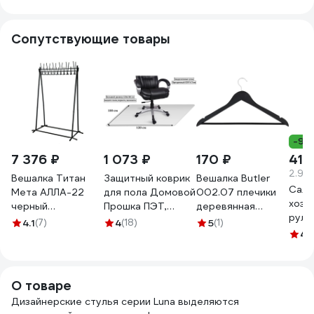
Сопутствующие товары
-9%
7 376 ₽
1 073 ₽
170 ₽
419
2.99
Вешалка Титан
Защитный коврик
Вешалка Butler
Салф
Мета АЛЛА-22
для пола Домовой
002.07 плечики
хозя
черный
Прошка ПЭТ,
деревянная
руло
4607078082387
120x100 см
115627
4.1
(7)
4
(18)
5
(1)
виск
УТ-00012399
4.
см, 1
О товаре
Дизайнерские стулья серии Luna выделяются