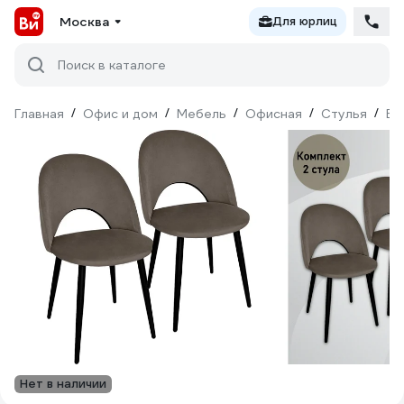
Москва
Для юрлиц
Поиск в каталоге
Главная
/
Офис и дом
/
Мебель
/
Офисная
/
Стулья
/
BR
Нет в наличии