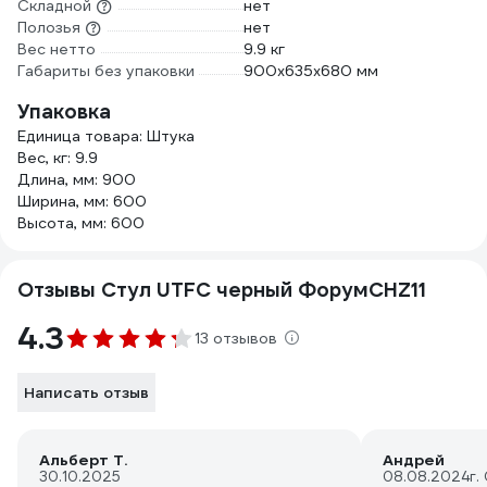
Складной
нет
Полозья
нет
Вес нетто
9.9 кг
Габариты без упаковки
900х635х680 мм
Упаковка
Единица товара: Штука
Вес, кг: 9.9
Длина, мм: 900
Ширина, мм: 600
Высота, мм: 600
Отзывы Стул UTFC черный ФорумСНZ11
4.3
13 отзывов
Написать отзыв
Альберт Т.
Андрей
30.10.2025
08.08.2024
г.