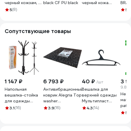
черный кожзам, с
black CF PU black
черный кожа
BRAB
подлокотниками
низк.спин. полозья
108 
5
(8)
5
(
GCH-04
металл хром
комп
1360687
черны
черн
Сопутствующие товары
разо
5332
1 147 ₽
6 793 ₽
40 ₽
3 9
/шт
9.81 
Напольная
Антивибрационный
Вешалка для
Нетк
вешалка-стойка
коврик Alegria Top
верхней одежды
мате
для одежды
washer
Мультипласт
рабо
Рыжий кот
600x600x10 мм
Групп размер 48-
3.1
(16)
3.9
(16)
4.3
(14)
чист
COMFORT 12
606010TW
50, черная SK154
5
(
сред
крючков 5433
S90 