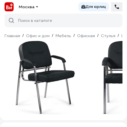
Москва
Для юрлиц
Поиск в каталоге
Главная
/
Офис и дом
/
Мебель
/
Офисная
/
Стулья
/
UT