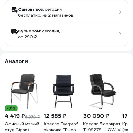
Самовывоз:
сегодня,
бесплатно
, из 2 магазинов
Курьером:
сегодня,
от 290 ₽
Аналоги
-31%
4 419 ₽
12 585 ₽
30 090 ₽
17 
6 370 ₽
Офисный мягкий
Кресло Everprof
Кресло Бюрократ
Крес
стул Gigant
экокожа EP-leo
T-9927SL-LOW-V
(пюп