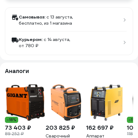
Самовывоз:
c 13 августа,
бесплатно
, из 1 магазина
Курьером:
c 14 августа,
от 780 ₽
Аналоги
-18%
-11%
73 403 ₽
203 825 ₽
162 697 ₽
104
89 252 ₽
118 3
Сварочный
Аппарат