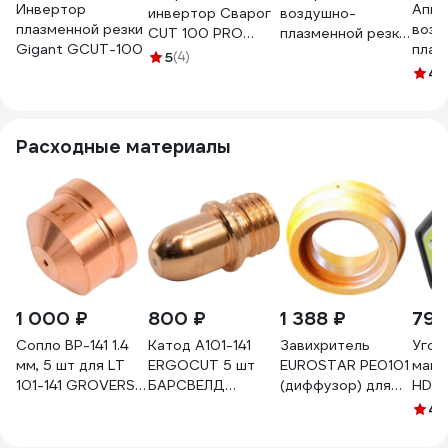
Инвертор
Аппа
инвертор Сварог
воздушно-
плазменной резки
возд
CUT 100 PRO
плазменной резки
Gigant GCUT-100
плаз
SMART (L221S)
металлов ПТК
5
(4)
мета
99916
RILON CUT 125 I
4.
ПРО
00000041153
000
Расходные материалы
1 000 ₽
800 ₽
1 388 ₽
793
Сопло BP-141 1.4
Катод A101-141
Завихритель
Угол
мм, 5 шт для LT
ERGOCUT 5 шт
EUROSTAR PE0101
магн
101-141 GROVERS
БАРСВЕЛД
(диффузор) для
HDWe
BK-141.004-14
СВ000028543
плазменной резки
500
4.
АГ36286