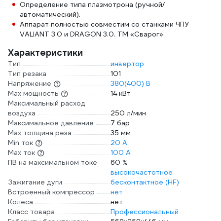
Определение типа плазмотрона (ручной/
автоматический).
Аппарат полностью совместим со станками ЧПУ
VALIANT 3.0 и DRAGON 3.0. ТМ «Сварог».
Характеристики
Тип
инвертор
Тип резака
101
Напряжение
380(400) В
Max мощность
14 кВт
Максимальный расход
воздуха
250 л/мин
Максимальное давление
7 бар
Max толщина реза
35 мм
Min ток
20 А
Max ток
100 А
ПВ на максимальном токе
60 %
высокочастотное
Зажигание дуги
бесконтактное (HF)
Встроенный компрессор
нет
Колеса
нет
Класс товара
Профессиональный