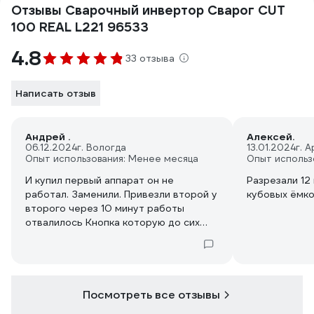
Отзывы Сварочный инвертор Сварог CUT
100 REAL L221 96533
4.8
33 отзыва
Написать отзыв
Андрей .
Алексей.
06.12.2024
г. Вологда
13.01.2024
г. 
Опыт использования: Менее месяца
Опыт использ
И купил первый аппарат он не
Разрезали 12
работал. Заменили. Привезли второй у
кубовых ёмкос
второго через 10 минут работы
отвалилось Кнопка которую до сих
пор мне так и не заменили и никто не
звонит хотя документы все отправил
в службу поддержки. Вот посмотрим
что будет после этого отзыва.￼
Посмотреть все отзывы