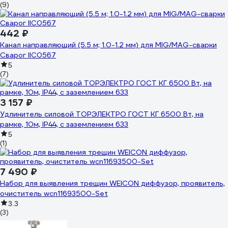
(9)
442 ₽
Канал направляющий (5.5 м; 1.0-1.2 мм) для MIG/MAG-сварки
Сварог IIC0567
5
(7)
3 157 ₽
Удлинитель силовой ТОРЭЛЕКТРО ГОСТ КГ 6500 Вт, на
рамке, 10м, IP44, с заземлением 633
5
(1)
7 490 ₽
Набор для выявления трещин WEICON диффузор, проявитель,
очиститель wcn11693500-Set
3.3
(3)