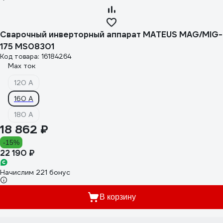
Сварочный инверторный аппарат MATEUS MAG/MIG-
175 MS08301
Код товара: 16184264
Max ток
120 А
160 А
180 А
18 862 ₽
-15%
22 190 ₽
Начислим 221 бонус
В корзину