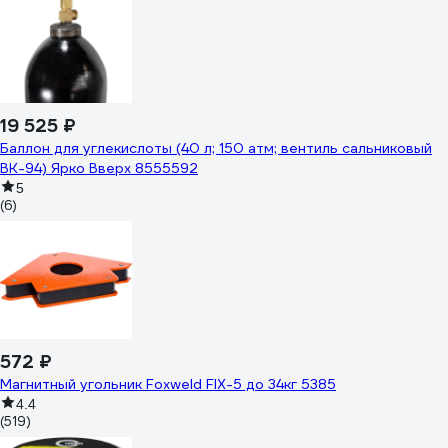
19 525 ₽
Баллон для углекислоты (40 л; 150 атм; вентиль сальниковый
ВК-94) Ярко Вверх 8555592
5
(6)
572 ₽
Магнитный угольник Foxweld FIX-5 до 34кг 5385
4.4
(519)