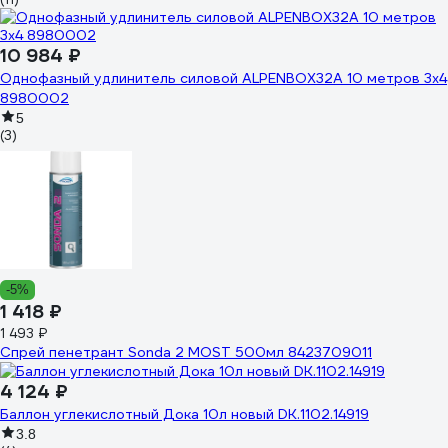
10 984 ₽
Однофазный удлинитель силовой ALPENBOX32A 10 метров 3х4
8980002
5
(3)
-5%
1 418 ₽
1 493 ₽
Спрей пенетрант Sonda 2 MOST 500мл 8423709011
4 124 ₽
Баллон углекислотный Дока 10л новый DK.1102.14919
3.8