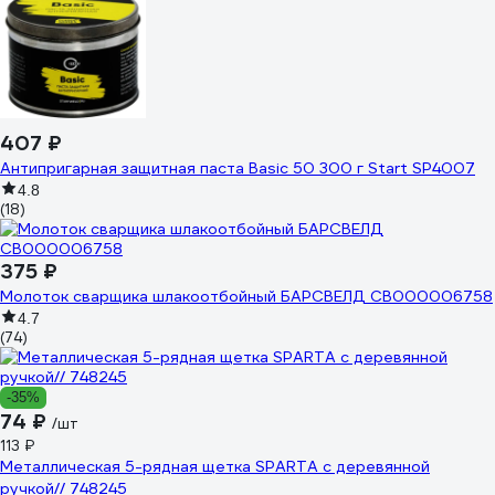
407 ₽
Антипригарная защитная паста Basic 50 300 г Start SP4007
4.8
(18)
375 ₽
Молоток сварщика шлакоотбойный БАРСВЕЛД СВ000006758
4.7
(74)
-35%
74 ₽
/шт
113 ₽
Металлическая 5-рядная щетка SPARTA с деревянной
ручкой// 748245