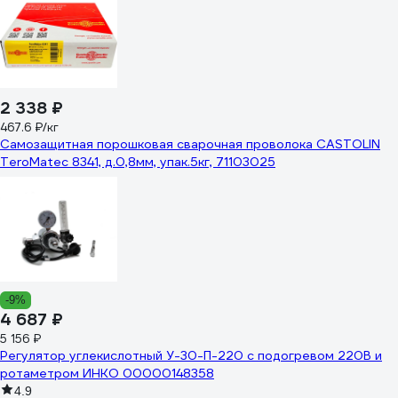
2 338 ₽
467.6 ₽/кг
Самозащитная порошковая сварочная проволока CASTOLIN
TeroMatec 8341, д.0,8мм, упак.5кг, 71103025
-9%
4 687 ₽
5 156 ₽
Регулятор углекислотный У-30-П-220 с подогревом 220В и
ротаметром ИНКО 00000148358
4.9