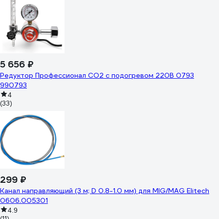
5 656 ₽
Редуктор Профессионал СО2 с подогревом 220В 0793
990793
4
(33)
299 ₽
Канал направляющий (3 м; D 0.8-1.0 мм) для MIG/MAG Elitech
0606.005301
4.9
(11)