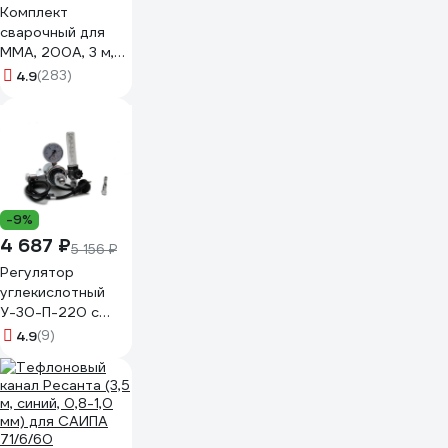
Комплект
сварочный для
MMA, 200А, 3 м,
разъем DX25
4.9
(283)
SOLARIS WA-4211
-9%
4 687 ₽
5 156 ₽
Регулятор
углекислотный
У-30-П-220 с
подогревом 220В
4.9
(9)
и ротаметром
ИНКО
00000148358