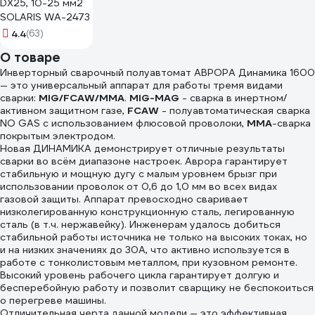
DX25, 10-25 мм2
SOLARIS WA-2473
4.4
(63)
О товаре
Инверторный сварочный полуавтомат АВРОРА Динамика 1600
— это универсальный аппарат для работы тремя видами
сварки:
MIG
/
FCAW
/
MMA
.
MIG-MAG
- сварка в инертном/
активном защитном газе,
FCAW
- полуавтоматическая сварка
NO GAS с использованием флюсовой проволоки,
ММА
-сварка
покрытым электродом.
Новая ДИНАМИКА демонстрирует отличные результаты
сварки во всём диапазоне настроек. Аврора гарантирует
стабильную и мощную дугу с малым уровнем брызг при
использовании проволок от 0,6 до 1,0 мм во всех видах
газовой защиты. Аппарат превосходно сваривает
низколегированную конструкционную сталь, легированную
сталь (в т.ч. нержавейку). Инженерам удалось добиться
стабильной работы источника не только на высоких токах, но
и на низких значениях до 30А, что активно используется в
работе с тонколистовым металлом, при кузовном ремонте.
Высокий уровень рабочего цикла гарантирует долгую и
бесперебойную работу и позволит сварщику не беспокоиться
о перегреве машины.
Отличительная черта данной модели — это эффективная