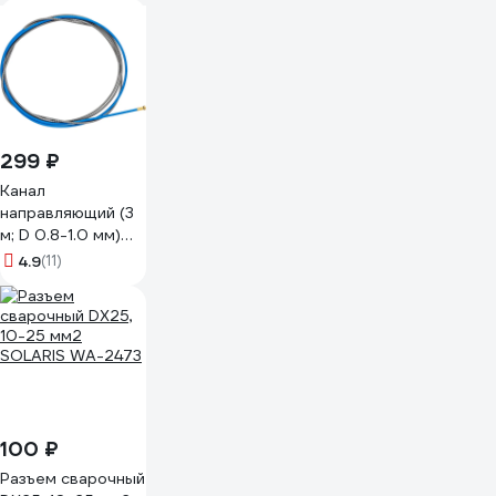
299 ₽
Канал
направляющий (3
м; D 0.8-1.0 мм)
для MIG/MAG
4.9
(11)
Elitech
0606.005301
100 ₽
Разъем сварочный