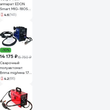
аппарат EDON
Smart MIG-180S
18979 18308
4.6
(145)
-10%
14 175 ₽
15 750 ₽
Сварочный
полуавтомат
Brima mig/мма 175
digital 220в
4.2
(66)
НП000001412