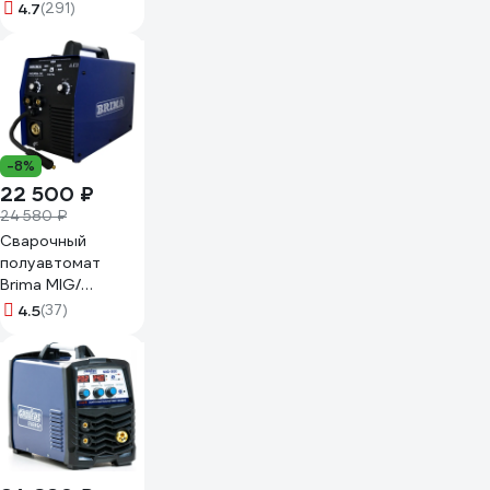
190 2ST190
4.7
(291)
-8%
22 500 ₽
24 580 ₽
Сварочный
полуавтомат
Brima MIG/
ММА-180 220B
4.5
(37)
10115