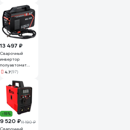
13 497 ₽
Сварочный
инвертор
полуавтомат
BRAIT MIG-200E
4.7
(97)
18.01.021.043
-15%
9 520 ₽
11 190 ₽
Сварочный