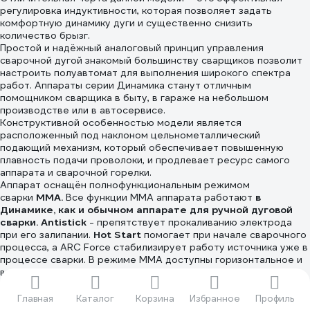
регулировка индуктивности, которая позволяет задать
комфортную динамику дуги и существенно снизить
количество брызг.
Простой и надёжный аналоговый принцип управления
сварочной дугой знакомый большинству сварщиков позволит
настроить полуавтомат для выполнения широкого спектра
работ. Аппараты серии Динамика станут отличным
помощником сварщика в быту, в гараже на небольшом
производстве или в автосервисе.
Конструктивной особенностью модели является
расположенный под наклоном цельнометаллический
подающий механизм, который обеспечивает повышенную
плавность подачи проволоки, и продлевает ресурс самого
аппарата и сварочной горелки.
Аппарат оснащён полнофункциональным режимом
сварки
MMA
.
Все функции ММА аппарата работают
в
Динамике, как и обычном аппарате для ручной дуговой
сварки. Antistick
- препятствует прокаливанию электрода
при его залипании.
Hot Start
помогает при начале сварочного
процесса, а ARC Force стабилизирует работу источника уже в
процессе сварки. В режиме ММА доступны горизонтальное и
вертикальное положение сварки и можно пользоваться
рутиловыми и основными сварочными электродами.
Преимущества АВРОРА Динамика 1600
Главная
Каталог
Корзина
Избранное
Профиль