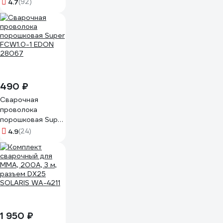
мм кассета 5 кг
4.7
(92)
ESAB 232308460P
490 ₽
Сварочная
проволока
порошковая Super
FCW1.0-1 EDON
4.9
(24)
28067
1 950 ₽