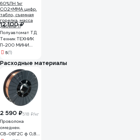
12 100 ₽
Полуавтомат ТД
Техник ТЕХНИК
П-200 МИНИ
200А 60%ПН 1кг
5
(1)
СО2+ММА цифр.
Расходные материалы
табло, съемная
горелка, масса
,кабель 11
2 590 ₽
518 ₽/кг
Проволока
омеднен.
СВ-08Г2С ф 0,8