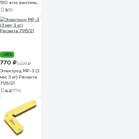
150 атм; вентиль
сальниковый
5
(6)
ВК-94) Ярко Вверх
8555592
-28%
770 ₽
1 071 ₽
Электрод МР-3 (3
мм; 3 кг) Ресанта
71/6/21
4.2
(1114)