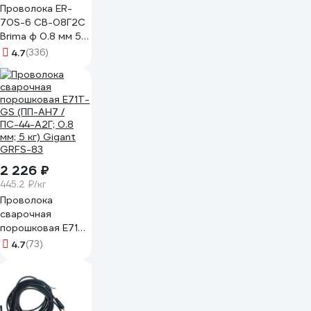
Проволока ER-
70S-6 CB-08Г2С
Brima ф 0.8 мм 5
кг в катушке 11991
4.7
(336)
2 226 ₽
445.2 ₽/кг
Проволока
сварочная
порошковая Е71T-
GS (ПП-АН7 /
4.7
(73)
ПС-44-А2Г; 0.8
мм; 5 кг) Gigant
GRFS-83