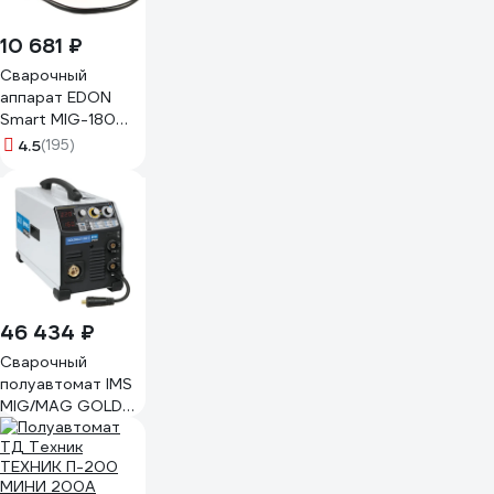
10 681 ₽
Сварочный
аппарат EDON
Smart MIG-180
16240
4.5
(195)
46 434 ₽
Сварочный
полуавтомат IMS
MIG/MAG GOLD
MULTI 160 032606