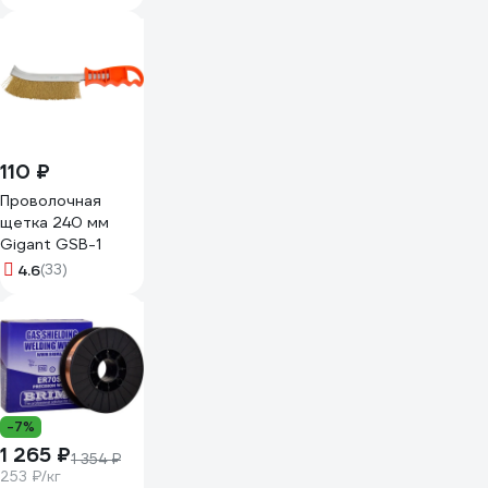
110 ₽
Проволочная
щетка 240 мм
Gigant GSB-1
4.6
(33)
-7%
1 265 ₽
1 354 ₽
253 ₽/кг