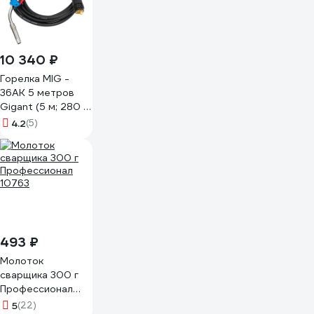
10 340 ₽
Горелка MIG -
36AK 5 метров
Gigant (5 м; 280 А;
EURO; серия 36)
4.2
(5)
GG-365GS
493 ₽
Молоток
сварщика 300 г
Профессионал
10763
5
(22)