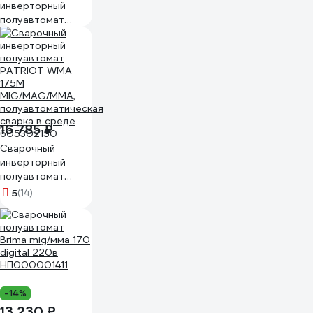
инверторный
полуавтомат
Wester MIG-200i
MIG/MAG/MMA
40-200A 0.8-1.2
мм евроразъем
486281
16 785 ₽
Сварочный
инверторный
полуавтомат
PATRIOT WMA
5
(14)
175M
MIG/MAG/MMA,
полуавтоматическая
сварка в среде
605302150
-14%
13 230 ₽