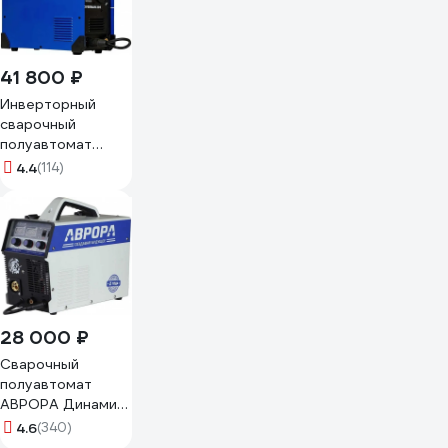
41 800 ₽
Инверторный
сварочный
полуавтомат
Aurora OVERMAN
4.4
(114)
205 26644
28 000 ₽
Сварочный
полуавтомат
АВРОРА Динамика
1800
4.6
(340)