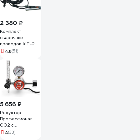
2 380 ₽
Комплект
сварочных
проводов KIT-20
(200 А; TK 16-25)
4.6
(51)
QUATTRO
ELEMENTI 648-731
5 656 ₽
Редуктор
Профессионал
СО2 с
подогревом 220В
4
(33)
0793 990793