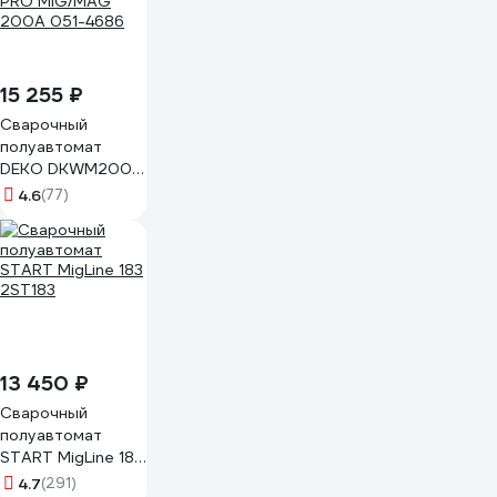
15 255 ₽
Сварочный
полуавтомат
DEKO DKWM200A
PRO MIG/MAG
4.6
(77)
200A 051-4686
13 450 ₽
Сварочный
полуавтомат
START MigLine 183
2ST183
4.7
(291)