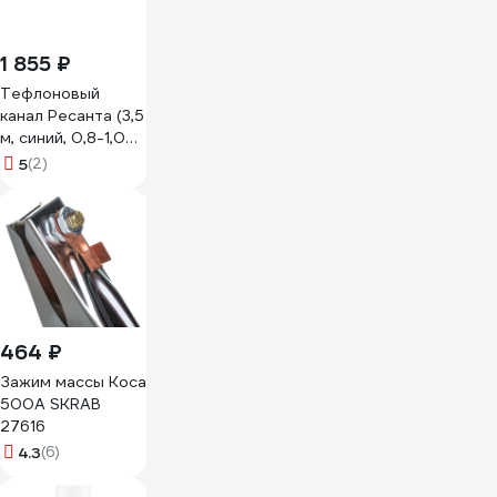
1 855 ₽
Тефлоновый
канал Ресанта (3,5
м, синий, 0,8-1,0
мм) для САИПА
5
(2)
71/6/60
464 ₽
Зажим массы Коса
500А SKRAB
27616
4.3
(6)