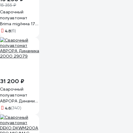
15 355 ₽
Сварочный
полуавтомат
Brima mig/мма 170
digital 220в
4.8
(6)
НП000001411
31 200 ₽
Сварочный
полуавтомат
АВРОРА Динамика
2000 29079
4.6
(340)