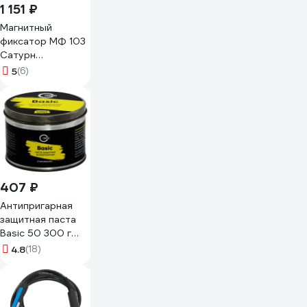
1 151 ₽
Магнитный
фиксатор МФ 103
Сатурн
4627163100246
5
(6)
407 ₽
Антипригарная
защитная паста
Basic 50 300 г
Start SP4007
4.8
(18)