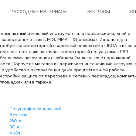
РАСХОДНЫЕ МАТЕРИАЛЫ
ВОПРОСЫ
СП
 компактный и мощный инструмент для профессиональной и
 качественные швы в MIG, MMA, TIG режимах. Идеален для
 требуется инверторный сварочный полуавтомат 160А с высок
омплект поставки включает инверторный полуавтомат ESR
5м, клемма заземления с кабелем 2м, катушка с порошковой
арта. Корпус из металла выдерживает интенсивные нагрузки, 
 и удобство в эксплуатации даже при длительной работе.
стройки, защита от перегрева и сетевых перепадов, компакт
йплощадках или в гараже.
Полупрофессиональный
без газа
160 А
30 А
4 кВт