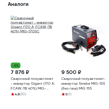
Аналоги
-5%
7 876 ₽
9 500 ₽
Сварочный полуавтомат
Сварочный полуавтомат-
- инвертор Gigant (170 А;
инвертор Sinebe MIG-155
FCAW; ПВ 40%) MIG-
(без газа) MIG 155
170SС
4.8
(30)
5
(3)