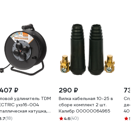
 407 ₽
290 ₽
735 
ловой удлинитель TDM
Вилка кабельная 10-25 в
Спрей 
ECTRIC ухз16-004
сборе комплект 2 шт.
дефект
таллическая катушка,
Калибр 00000064965
400 мл
 4 места, ip44, 50 м, кг,
10053
3.7
(18)
4.6
(40)
5
(13)
00 вт, народный
1307-0172