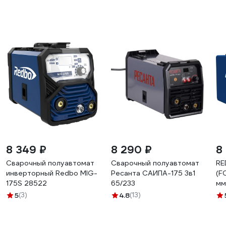
8 349 ₽
8 290 ₽
8
Сварочный полуавтомат
Сварочный полуавтомат
RE
инверторный Redbo MIG-
Ресанта САИПА-175 3в1
(F
175S 28522
65/233
мм
185
5
(3)
4.8
(13)
ди