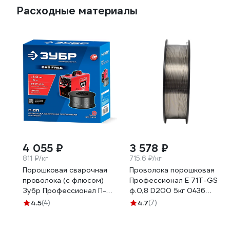
Расходные материалы
4 055 ₽
3 578 ₽
811 ₽/кг
715.6 ₽/кг
Порошковая сварочная
Проволока порошковая
проволока (с флюсом)
Профессионал E 71T-GS
Зубр Профессионал П-
ф.0,8 D200 5кг 0436
СП, 1.0 мм, 5 кг, тип E71T-
990436
4.5
(4)
4.7
(7)
GS 40080-1.0-5