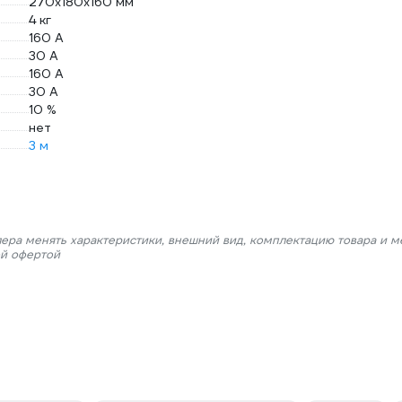
270х180х160 мм
4 кг
160 А
30 А
160 А
30 А
10 %
нет
3 м
лера менять характеристики, внешний вид, комплектацию товара и м
ой офертой