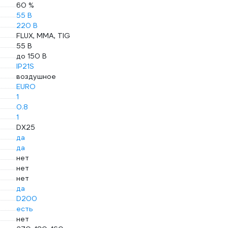
60 %
55 В
220 В
FLUX, MMA, TIG
55 В
до 150 В
IP21S
воздушное
EURO
1
0.8
1
DX25
да
да
нет
нет
нет
да
D200
есть
нет