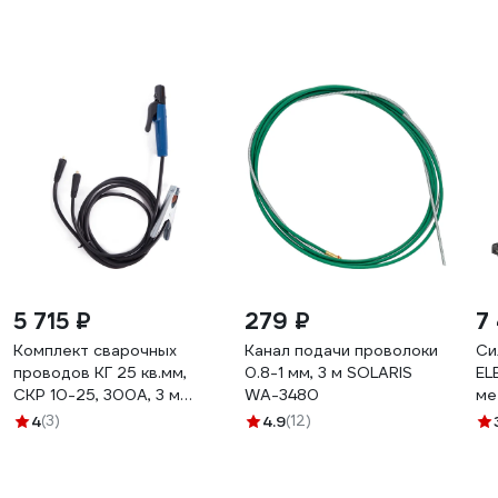
5 715 ₽
279 ₽
7
Комплект сварочных
Канал подачи проволоки
Си
проводов КГ 25 кв.мм,
0.8-1 мм, 3 м SOLARIS
EL
СКР 10-25, 300А, 3 м
WA-3480
ме
REXANT 16-0775
а3,
4
(3)
4.9
(12)
40
SQ