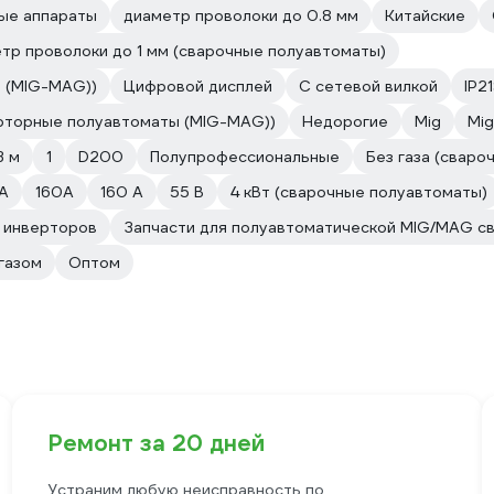
ые аппараты
диаметр проволоки до 0.8 мм
Китайские
тр проволоки до 1 мм (сварочные полуавтоматы)
ы (MIG-MAG))
Цифровой дисплей
С сетевой вилкой
IP2
рторные полуавтоматы (MIG-MAG))
Недорогие
Mig
Mig
3 м
1
D200
Полупрофессиональные
Без газа (сваро
А
160А
160 А
55 В
4 кВт (сварочные полуавтоматы)
 инверторов
Запчасти для полуавтоматической MIG/MAG с
газом
Оптом
Ремонт за 20 дней
Устраним любую неисправность по