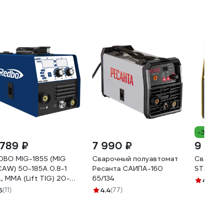
-32%
 789 ₽
7 990 ₽
9 01
DBO MIG-185S (MIG
Сварочный полуавтомат
Свароч
CAW) 50-185A 0.8-1
Ресанта САИПА-160
STABIL
., MMA (Lift TIG) 20-
65/134
4.6
(8
A., 2-4 мм., два
5
(11)
4.4
(77)
сплея, 5шт. на