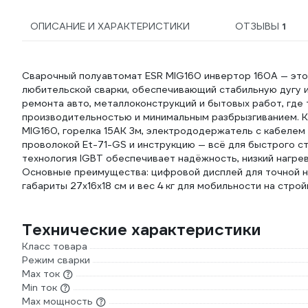
ОПИСАНИЕ И ХАРАКТЕРИСТИКИ
ОТЗЫВЫ
1
Сварочный полуавтомат ESR MIG160 инвертор 160А — это
любительской сварки, обеспечивающий стабильную дугу и
ремонта авто, металлоконструкций и бытовых работ, где
производительностью и минимальным разбрызгиванием. К
MIG160, горелка 15АК 3м, электрододержатель с кабелем 
проволокой Et-71-GS и инструкцию — всё для быстрого ст
технология IGBT обеспечивает надёжность, низкий нагрев
Основные преимущества: цифровой дисплей для точной на
габариты 27x16x18 см и вес 4 кг для мобильности на стро
Технические характеристики
Класс товара
Режим сварки
Max ток
Min ток
Max мощность