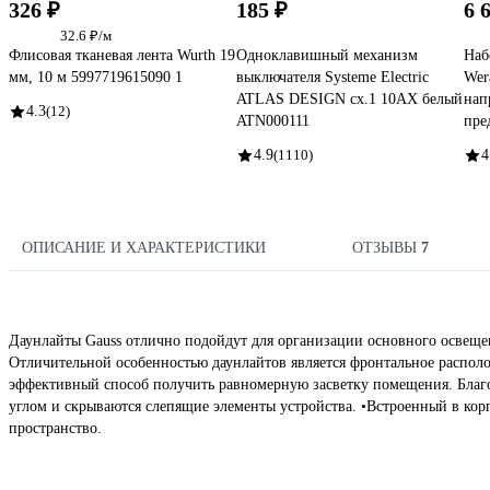
326 ₽
185 ₽
6 
32.6 ₽/м
Флисовая тканевая лента Wurth 19
Одноклавишный механизм
Наб
мм, 10 м 5997719615090 1
выключателя Systeme Electric
Wer
ATLAS DESIGN сх.1 10АХ белый
нап
4.3
(12)
ATN000111
пре
4.9
(1110)
4
ОПИСАНИЕ И ХАРАКТЕРИСТИКИ
ОТЗЫВЫ
7
Даунлайты Gauss отлично подойдут для организации основного освеще
Отличительной особенностью даунлайтов является фронтальное располо
эффективный способ получить равномерную засветку помещения. Благо
углом и скрываются слепящие элементы устройства. •Встроенный в кор
пространство.