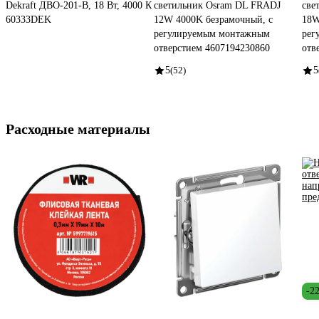
Dekraft ДВО-201-В, 18 Вт, 4000 К
светильник Osram DL FRADJ
све
60333DEK
12W 4000K безрамочный, с
18W
регулируемым монтажным
рег
отверстием 4607194230860
отв
5
(52)
5
Расходные материалы
-2