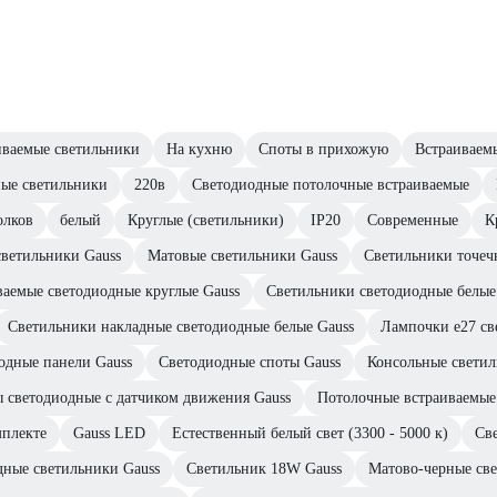
иваемые светильники
На кухню
Споты в прихожую
Встраиваем
ные светильники
220в
Светодиодные потолочные встраиваемые
олков
белый
Круглые (светильники)
IP20
Современные
К
ветильники Gauss
Матовые светильники Gauss
Светильники точеч
ваемые светодиодные круглые Gauss
Светильники светодиодные белые
Светильники накладные светодиодные белые Gauss
Лампочки е27 св
одные панели Gauss
Светодиодные споты Gauss
Консольные светил
 светодиодные с датчиком движения Gauss
Потолочные встраиваемые
мплекте
Gauss LED
Естественный белый свет (3300 - 5000 к)
Св
дные светильники Gauss
Светильник 18W Gauss
Матово-черные све