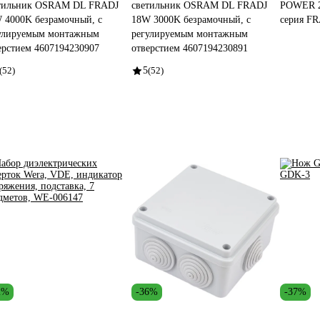
тильник OSRAM DL FRADJ
светильник OSRAM DL FRADJ
POWER 2
 4000K безрамочный, с
18W 3000K безрамочный, с
серия F
улируемым монтажным
регулируемым монтажным
ерстием 4607194230907
отверстием 4607194230891
(52)
5
(52)
2%
-36%
-37%