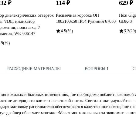
632 ₽
114 ₽
629 ₽
ор диэлектрических отверток
Распаечная коробка ОП
Нож Giga
a, VDE, индикатор
100х100х50 IP54 Рувинил 67050
GDK-3
ряжения, подставка, 7
4.9
(50)
3.3
(29)
дметов, WE-006147
.9
(39)
РАСХОДНЫЕ МАТЕРИАЛЫ
ВОПРОСЫ
1
С
ния в жилых и бытовых помещениях, где необходимо добавить световой 
жение диодов, что влияет на световой поток. Светильники-даунлайты – 
даря матовому рассеивателю обеспечивается качественное освещение с
пус драйвер облегчает монтаж. •Малая монтажная высота экономит за по