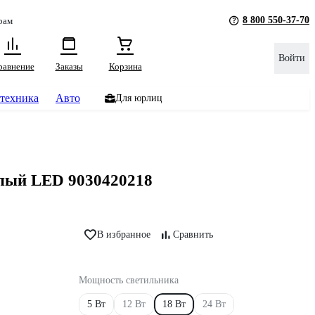
8 800 550-37-70
рам
Войти
равнение
Заказы
Корзина
техника
Авто
Для юрлиц
елый LED 9030420218
В избранное
Сравнить
Мощность светильника
5 Вт
12 Вт
18 Вт
24 Вт