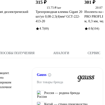
315 ₽
301 ₽
15.75 ₽/шт
20.07 
nt диэлектрический
Трехпроводная клемма Gigant 20
Изолента на о
шт/уп 0,08-2,5(4)мм² GCT-222-
PRO PROFLEE
413-20
м, 0,3 мм, че
4.7
(69)
4.6
(104)
ПОСОБЫ ПОЛУЧЕНИЯ
АНАЛОГИ
СЕРВИС
акцент.
Gauss
это
Все товары бренда
 широким
толочное
Россия — родина бренда
Китай — страна производства