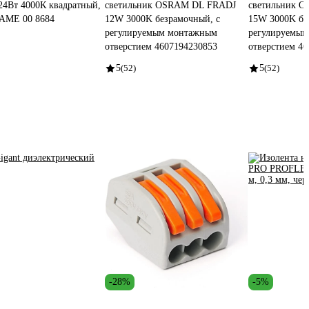
4Вт 4000К квадратный,
светильник OSRAM DL FRADJ
светильник 
RAME 00 8684
12W 3000K безрамочный, с
15W 3000K бе
регулируемым монтажным
регулируемы
отверстием 4607194230853
отверстием 4
5
(52)
5
(52)
-28%
-5%