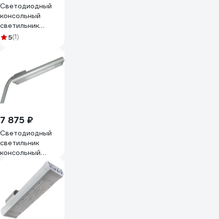
Светодиодный
консольный
светильник
Наносвет NFL-
5
(1)
SMD-ST-80W/850
IP65, 5000К L301
7 875 ₽
Светодиодный
светильник
консольный
Арктик ALLIUM
prof 120 Вт
Арктик0091201