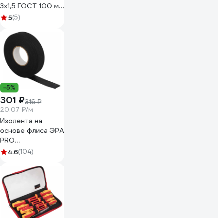
3x1,5 ГОСТ 100 м
KARS-34130
5
(5)
-5%
301 ₽
316 ₽
20.07 ₽/м
Изолента на
основе флиса ЭРА
PRO
PROFLEEC1915 19
4.6
(104)
мм, 15 м, 0,3 мм,
черная Б0057181