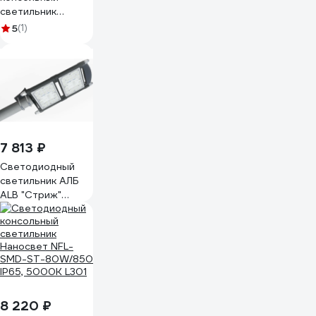
светильник
KRASO 100w
5
(1)
14000Лм 5000К
IP67 F-Y(S)-100
7 813 ₽
Светодиодный
светильник АЛБ
ALB "Стриж"
ДКУ19-80-Д,
F6878
8 220 ₽