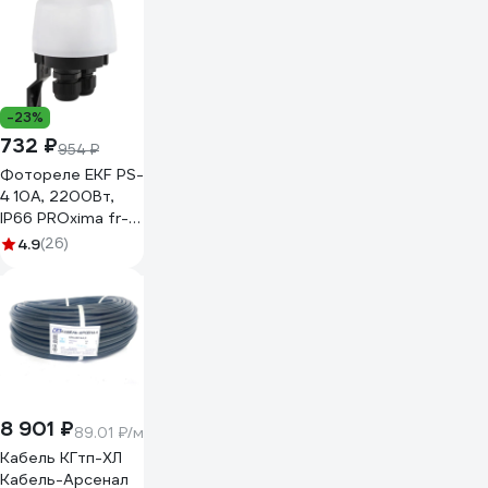
-23%
732 ₽
954 ₽
Фотореле EKF PS-
4 10А, 2200Вт,
IP66 PROxima fr-
ps-4-10
4.9
(26)
8 901 ₽
89.01 ₽/м
Кабель КГтп-ХЛ
Кабель-Арсенал