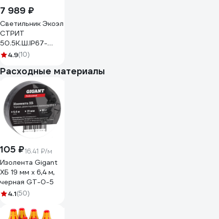
7 989 ₽
Светильник Экоэл
СТРИТ
50.5К.Ш.IP67-
370.0.MW.Vi7
4.9
(10)
Расходные материалы
105 ₽
16.41 ₽/м
Изолента Gigant
ХБ 19 мм х 6,4 м,
черная GT-0-5
4.1
(50)