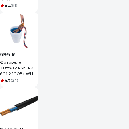
4.4
(81)
595 ₽
Фотореле
Jazzway PMS PR
601 2200Вт WH
IP44 5013056
4.7
(24)