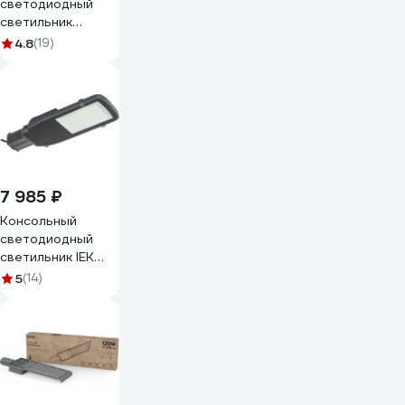
светодиодный
светильник
KRASO 160W
4.8
(19)
22400Лм 5000К
IP65 с
регулируемым
драйвером F-B160
7 985 ₽
Консольный
светодиодный
светильник IEK
LED ДКУ, 1002-
5
(14)
100Д, 5000К,
IP65, серый
LDKU0-1002-100-
5000-K03