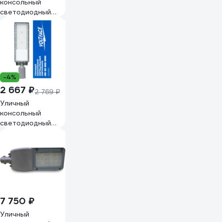
консольный
светодиодный
светильник
Voltface 120Вт,
IP65, VOLT-100-
05-03
-4%
2 667 ₽
2 769 ₽
Уличный
консольный
светодиодный
светильник
Voltface 70Вт,
IP65, VOLT-100-
05-04
7 750 ₽
Уличный