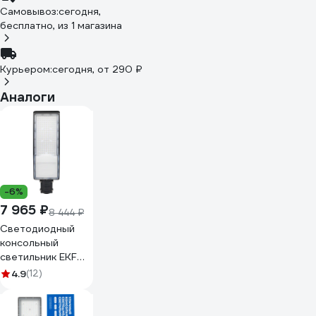
Самовывоз:
сегодня,
бесплатно
, из 1 магазина
Курьером:
сегодня,
от 290 ₽
Аналоги
-6%
7 965 ₽
8 444 ₽
Светодиодный
консольный
светильник EKF
ДКУ-9004-Ш
4.9
(12)
150Вт 5000К IP65
PROxima SLL-
9004-150-5000