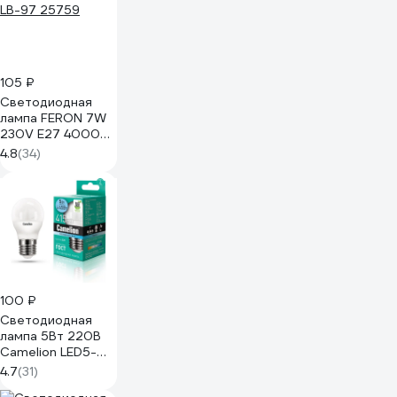
105 ₽
Светодиодная
лампа FERON 7W
230V E27 4000K,
LB-97 25759
4.8
(34)
100 ₽
Светодиодная
лампа 5Вт 220В
Camelion LED5-
G45/845/E27
4.7
(31)
12030