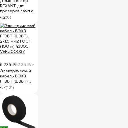
Демо-тестер
REXANT для
проверки ламп с
цоколями Е27, Е14,
4.2
(6)
gu5.3, gx53 604-
801
5 735 ₽
57.35 ₽/м
Электрический
кабель ВЭКЗ
ПГВВП (ШВВП)
2x1,5 мм2 ГОСТ
4.7
(121)
(100 м) 43805
VEKZ00037