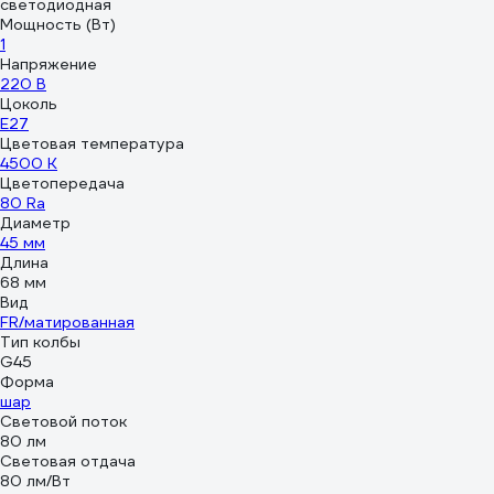
светодиодная
Мощность (Вт)
1
Напряжение
220 В
Цоколь
E27
Цветовая температура
4500 К
Цветопередача
80 Ra
Диаметр
45 мм
Длина
68 мм
Вид
FR/матированная
Тип колбы
G45
Форма
шар
Световой поток
80 лм
Световая отдача
80 лм/Вт