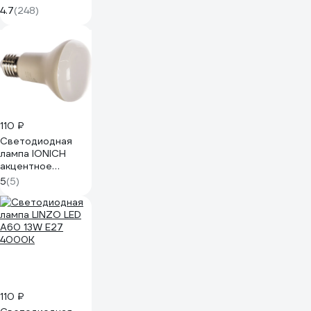
SBG4511 55139
4.7
(248)
110 ₽
Светодиодная
лампа IONICH
акцентное
освещение ILED-
5
(5)
SMD2835-R63-8-
720-230-4-E27
0170 1528
110 ₽