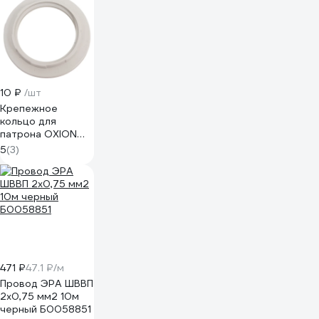
10 ₽
/шт
Крепежное
кольцо для
патрона OXION
Е27 белое RH-
5
(3)
002WH-E27
471 ₽
47.1 ₽/м
Провод ЭРА ШВВП
2x0,75 мм2 10м
черный Б0058851