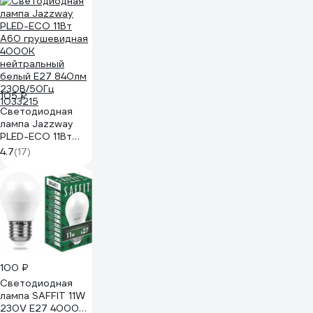
105 ₽
Светодиодная
лампа Jazzway
PLED-ECO 11Вт
A60 грушевидная
4.7
(17)
4000К
нейтральный
белый E27 840лм
230В/50Гц
1033215
100 ₽
Светодиодная
лампа SAFFIT 11W
230V E27 4000K,