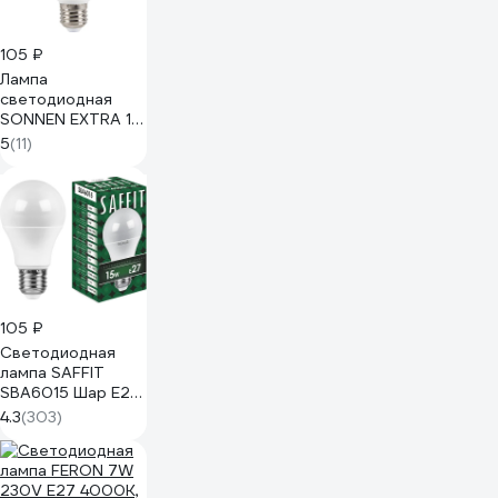
105 ₽
Лампа
светодиодная
SONNEN EXTRA 12
(100) Вт Е27
5
(11)
груша
нейтральный
белый LED A60-
12W-4000-Е27,
457895
105 ₽
Светодиодная
лампа SAFFIT
SBA6015 Шар E27
15W 4000K 55011
4.3
(303)