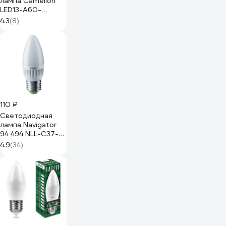
лампа Camelion
LED13-A60-
D/845/E27 со
4.3
(8)
ступенчатым
изменением
яркости 13Вт
14728
110 ₽
Светодиодная
лампа Navigator
94 494 NLL-C37-7-
230-4K-E27-FR
4.9
(34)
94494