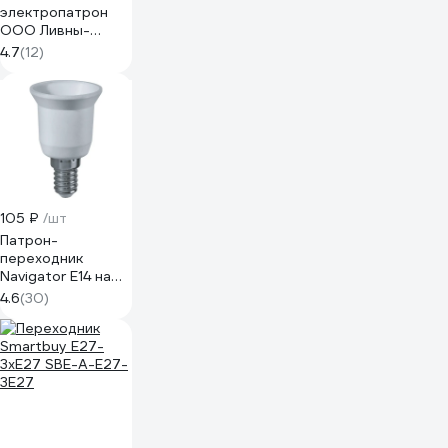
электропатрон
ООО Ливны-
Электро
4.7
(12)
Е27Фп-014 ЭПН 14
105 ₽
/шт
Патрон-
переходник
Navigator E14 на
E27 71 988 NLA-
4.6
(30)
E14-E27 71988