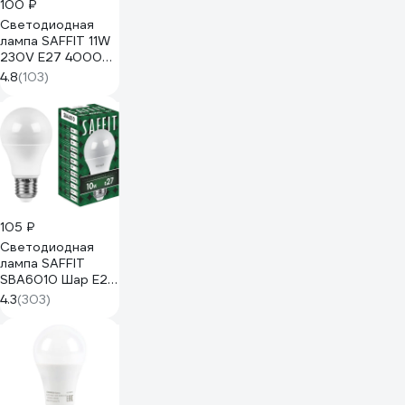
100 ₽
Светодиодная
лампа SAFFIT 11W
230V E27 4000K,
SBC3711 55135
4.8
(103)
105 ₽
Светодиодная
лампа SAFFIT
SBA6010 Шар E27
10W 4000K
4.3
(303)
55005