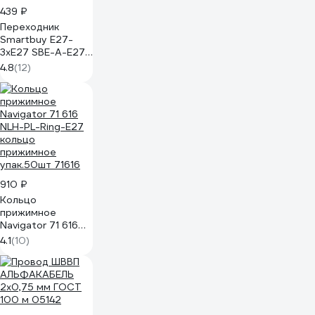
439 ₽
Переходник
Smartbuy E27-
3xE27 SBE-A-E27-
3E27
4.8
(12)
910 ₽
Кольцо
прижимное
Navigator 71 616
NLH-PL-Ring-E27
4.1
(10)
кольцо
прижимное
упак.50шт 71616