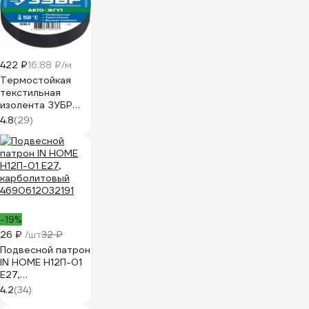
422 ₽
16.88 ₽/м
Термостойкая
текстильная
изолента ЗУБР
Авто-Жгут 19 мм х
4.8
(29)
25 м 1236-2
-19%
26 ₽
/шт
32 ₽
Подвесной патрон
IN HOME Н12П-01
Е27,
карболитовый
4.2
(34)
4690612032191