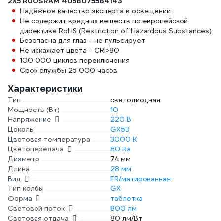
2X5 RUOSRAM 4058075584143
Надёжное качество эксперта в освещении
Не содержит вредных веществ по европейской
директиве RoHS (Restriction of Hazardous Substances)
Безопасна для глаз - не пульсирует
Не искажает цвета - CRI>80
100 000 циклов переключения
Срок службы 25 000 часов
Характеристики
Тип
светодиодная
Мощность (Вт)
10
Напряжение
220 В
Цоколь
GX53
Цветовая температура
3000 К
Цветопередача
80 Ra
Диаметр
74 мм
Длина
28 мм
Вид
FR/матированная
Тип колбы
GX
Форма
таблетка
Световой поток
800 лм
Световая отдача
80 лм/Вт