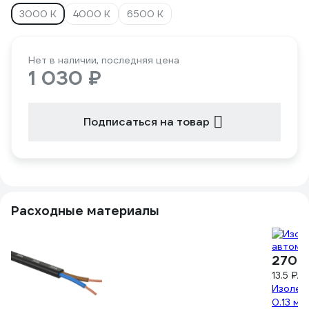
3000 К
4000 К
6500 К
Нет в наличии, последняя цена
1 030 ₽
Подписаться на товар
Расходные материалы
270 
13.5 ₽/м
Изолент
0.13 мм