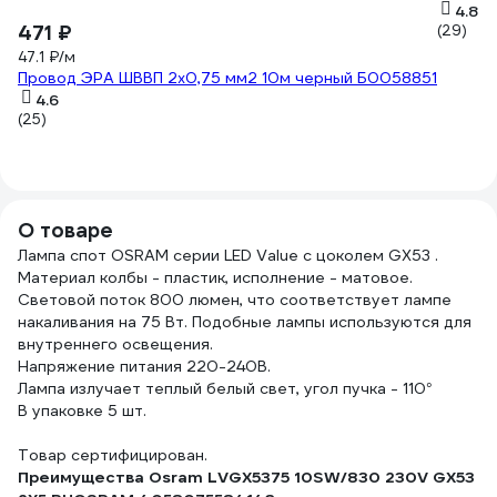
4.8
471 ₽
(29)
47.1 ₽/м
Провод ЭРА ШВВП 2x0,75 мм2 10м черный Б0058851
4.6
(25)
О товаре
Лампа спот OSRAM серии LED Value с цоколем GX53 .
Материал колбы - пластик, исполнение - матовое.
Световой поток 800 люмен, что соответствует лампе
накаливания на 75 Вт. Подобные лампы используются для
внутреннего освещения.
Напряжение питания 220-240В.
Лампа излучает теплый белый свет, угол пучка - 110°
В упаковке 5 шт.
Товар сертифицирован.
Преимущества Osram LVGX5375 10SW/830 230V GX53