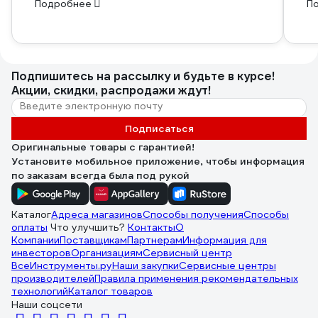
Подробнее
П
Подпишитесь
на рассылку
и будьте в курсе!
Акции, скидки, распродажи ждут!
Подписаться
Оригинальные товары с гарантией!
Установите мобильное приложение, чтобы информация
по заказам всегда была под рукой
Каталог
Адреса магазинов
Способы получения
Способы
оплаты
Что улучшить?
Контакты
О
Компании
Поставщикам
Партнерам
Информация для
инвесторов
Организациям
Сервисный центр
ВсеИнструменты.ру
Наши закупки
Сервисные центры
производителей
Правила применения рекомендательных
технологий
Каталог товаров
Наши соцсети