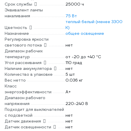
Срок службы
25000 ч
Эквивалент лампы
накаливания
75 Вт
теплый белый (менее 3300
Цветность
К)
Назначение
общее освещение
Регулировка яркости
светового потока
нет
Диапазон рабочих
температур
от -20 до +40 °С
Угол рассеивания
110 град
Наличие аккумулятора
нет
Количество в упаковке
5 шт
Вес нетто
0.036 кг
Класс
энергоэффективности
A+
Диапазон рабочего
напряжения
220-240 В
Подходит для выключателей
с подсветкой
нет
Датчик движения
нет
Датчик освещенности
нет