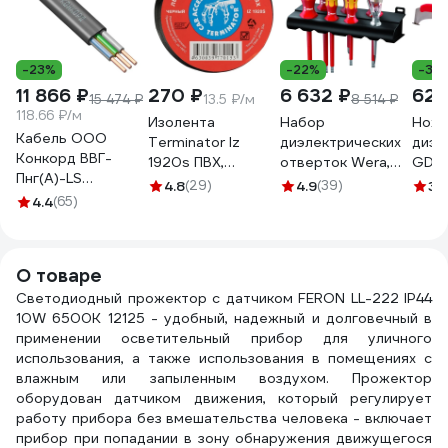
-23%
-22%
-37
11 866 ₽
270 ₽
6 632 ₽
629
15 474 ₽
13.5 ₽/м
8 514 ₽
118.66 ₽/м
Изолента
Набор
Нож 
Кабель ООО
Terminator Iz
диэлектрических
диэл
Конкорд ВВГ-
1920s ПВХ,
отверток Wera,
GDK
Пнг(А)-LS
черная,
VDE, индикатор
4.8
(29)
4.9
(39)
3.
3x2,5ок(N, PE) -
4.4
(65)
автомобильная,
напряжения,
0,66 (100м) Бухта
0.13 мм, 19 мм, 20
подставка, 7
100м 4663
м 2000251
предметов, WE-
006147
О товаре
Светодиодный прожектор с датчиком FERON LL-222 IP44
10W 6500K 12125 - удобный, надежный и долговечный в
применении осветительный прибор для уличного
использования, а также использования в помещениях с
влажным или запыленным воздухом. Прожектор
оборудован датчиком движения, который регулирует
работу прибора без вмешательства человека - включает
прибор при попадании в зону обнаружения движущегося