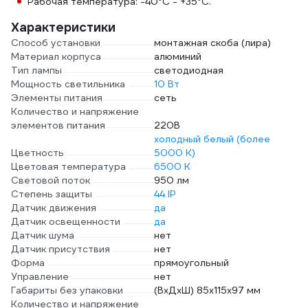
Рабочая температура: -40°C - +35°C.
Характеристики
Способ установки
монтажная скоба (лира)
Материал корпуса
алюминий
Тип лампы
светодиодная
Мощность светильника
10 Вт
Элементы питания
сеть
Количество и напряжение
элементов питания
220В
холодный белый (более
Цветность
5000 К)
Цветовая температура
6500 К
Световой поток
950 лм
Степень защиты
44 IP
Датчик движения
да
Датчик освещенности
да
Датчик шума
нет
Датчик присутствия
нет
Форма
прямоугольный
Управление
нет
Габариты без упаковки
(ВхДхШ) 85х115х97 мм
Количество и напряжение