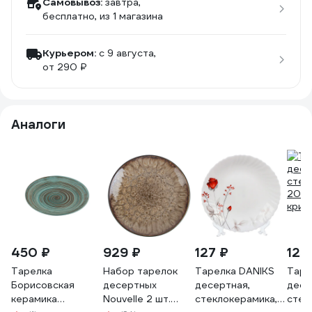
Самовывоз:
завтра,
бесплатно
, из 1 магазина
Курьером:
c 9 августа,
от 290 ₽
Аналоги
450 ₽
929 ₽
127 ₽
123
Тарелка
Набор тарелок
Тарелка DANIKS
Таре
Борисовская
десертных
десертная,
десе
керамика
Nouvelle 2 шт.
стеклокерамика,
стек