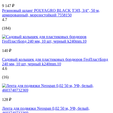
9 147 ₽
Резиновый шланг POLYAGRO BLACK ТЭП, 3/4", 50 м,
армированный, морозостойкий 7558150
4.7
(184)
140 ₽
Садовый колышек для пластиковых бордюров ГеоПластБорд
240 мм, 10 шт, черный k240mm.10
4.6
(16)
128 ₽
Лента для подвязки Neospan 0,02 50 м, УФ, белый,
4603740732369