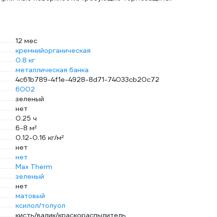
12 мес
кремнийорганическая
0.8 кг
металлическая банка
4c61b789-4f1e-4928-8d71-74033cb20c72
6002
зеленый
нет
0.25 ч
6-8 м²
0.12-0.16 кг/м²
нет
нет
Max Therm
зеленый
нет
матовый
ксилол/толуол
кисть/валик/краскораспылитель