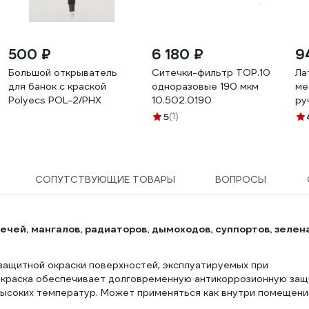
500 ₽
6 180 ₽
9
Большой открыватель
Ситечки-фильтр TOP.10
Ла
для банок с краской
одноразовые 190 мкм
ме
Polyecs POL-2/PHX
10.502.0190
ру
5
(1)
СОПУТСТВУЮЩИЕ ТОВАРЫ
ВОПРОСЫ
чей, мангалов, радиаторов, дымоходов, суппортов, зелена
защитной окраски поверхностей, эксплуатируемых при
 краска обеспечивает долговременную антикоррозионную защ
высоких температур. Может применяться как внутри помещени