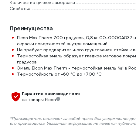
Количество циклов заморозки
Свойства
Преимущества
Elcon Max Therm 700 градусов, 0,8 кг 00-00004037 
окраски поверхностей внутри помещений
Не требует предварительного грунтования, стойка к 
Термостойкая эмаль образует гладкое матовое покры
градусов
Эмаль Elcon Max Therm - термостойкая эмаль №1 в Ро
Термостойкость от -60 °С до +700 °С
Гарантия производителя
на товары Elcon
*Производитель оставляет за собой право без уведомления ди
его производства. Указанная информация не является публичн