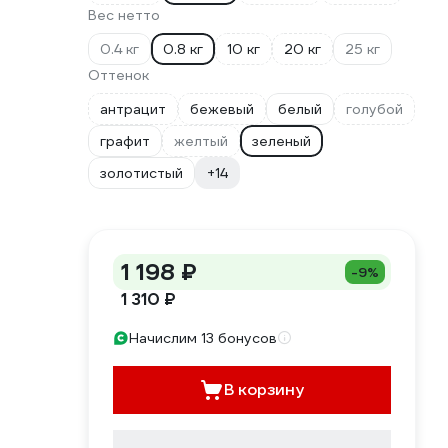
Вес нетто
0.4 кг
0.8 кг
10 кг
20 кг
25 кг
Оттенок
антрацит
бежевый
белый
голубой
графит
желтый
зеленый
золотистый
+14
1 198 ₽
-9%
1 310 ₽
Начислим 13 бонусов
В корзину