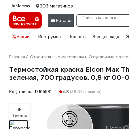
306 магазинов
Москва
Каталог
Акции
Инструмент
Крепеж
Всё для сада
Э
Главная
Строительные материалы
Отделочные матер
/
/
Термостойкая краска Elcon Max Th
зеленая, 700 градусов, 0,8 кг 00
Код товара:
17164981
4.8
(3620 отзывов)
1 видео