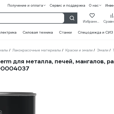
Получение и оплата
Сервис и поддержка
О нас
Инве
Избранное
лектрика
Силовая техника
Станки
Спецодежда и СИЗ
иалы
Лакокрасочные материалы
Краски и эмали
Эмали
/
/
/
/
erm для металла, печей, мангалов, р
-00004037