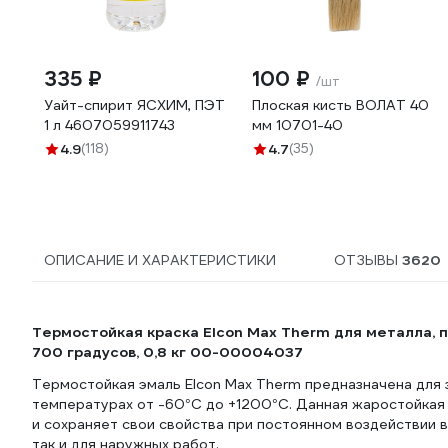
335 ₽
100 ₽
/шт
Уайт-спирит ЯСХИМ, ПЭТ
Плоская кисть ВОЛАТ 40
1 л 4607059911743
мм 10701-40
4.9
(118)
4.7
(35)
ОПИСАНИЕ И ХАРАКТЕРИСТИКИ
ОТЗЫВЫ
3620
Термостойкая краска Elcon Max Therm для металла, пе
700 градусов, 0,8 кг 00-00004037
Термостойкая эмаль Elcon Max Therm предназначена для 
температурах от -60°C до +1200°C. Данная жаростойкая
и сохраняет свои свойства при постоянном воздействии 
так и для наружных работ.