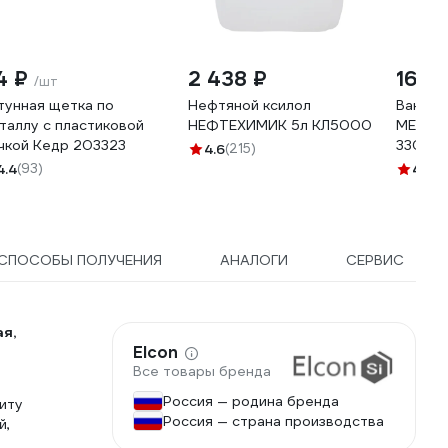
4 ₽
2 438 ₽
164 
/шт
тунная щетка по
Нефтяной ксилол
Ванноч
таллу с пластиковой
НЕФТЕХИМИК 5л КЛ5000
МЕЛОД
чкой Кедр 203323
330х39
4.6
(215)
4.4
(93)
4.8
(5
СПОСОБЫ ПОЛУЧЕНИЯ
АНАЛОГИ
СЕРВИС
я,
Elcon
Все товары бренда
Россия — родина бренда
иту
Россия — страна производства
й,