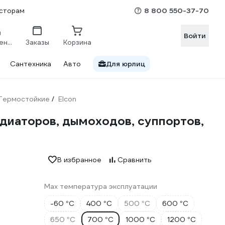
8 800 550-37-70
сторам
Войти
Сравнение
Заказы
Корзина
Сантехника
Авто
Для юрлиц
Термостойкие
Elcon
/
адиаторов, дымоходов, суппортов,
В избранное
Сравнить
Max температура эксплуатации
-60 °С
400 °С
500 °С
600 °С
650 °С
700 °С
1000 °С
1200 °С