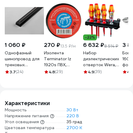
-22%
1 060 ₽
270 ₽
6 632 ₽
3 8
13.5 ₽/м
8 514 ₽
Однофазный
Изолента
Набор
Боко
шинопровод для
Terminator Iz
диэлектрических
160 
трековых
1920s ПВХ,
отверток Wera,
фосф
светильников
черная,
VDE, индикатор
3-ко
3.7
(24)
4.8
(29)
4.9
(39)
4.
FERON черный, 2м,
автомобильная,
напряжения,
700
токовод, заглушка,
0.13 мм, 19 мм, 20
подставка, 7
крепление
м 2000251
предметов, WE-
CAB1003 10341
006147
Характеристики
Мощность
30 Вт
Напряжение питания
220 В
Угол освещения
35 град
Цветовая температура
2700 К