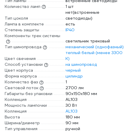
Тип лампы
встроенные светодиоды
Количество ламп
1 шт
нет(встроенные
Тип цоколя
светодиоды)
Лампа в комплекте
есть
Степень защиты
IP40
Компоненты трек системы
светильник трековый
Тип шинопровода
механический (однофазный)
теплый белый (менее 3300
Цвет свечения
К)
Способ установки
на шинопровод
Цвет корпуса
черный
Форма корпуса
цилиндр
Количество фаз
1
Световой поток
2700 лм
Габариты без упаковки
90х150х180 мм
Коллекция
AL103
Мощность лампочки
30 Вт
Коллекция
AL103
Высота
180 мм
Ширина/диаметр
90 мм
Тип управления
ручной