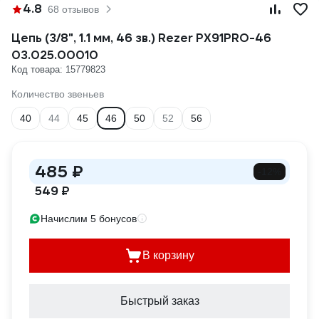
4.8
68 отзывов
Цепь (3/8", 1.1 мм, 46 зв.) Rezer PX91PRO-46
03.025.00010
Код товара: 15779823
Количество звеньев
40
44
45
46
50
52
56
485 ₽
-12%
549 ₽
Начислим 5 бонусов
В корзину
Быстрый заказ