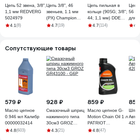
Цепь 52 звена, 3/8",
Цепь 3/8", 46
Цепь пильная в
Цепь 
1,1 мм REDVERG
звеньев, 1.1 мм
кольце (90SG; 3/8";
56 зв
5024979
(PX) Champion
44; 1,1 мм) DDE
для п
A043-PX-46E
249-235
UC40
4.1
(8)
4.7
(19)
4.7
(114)
4.5
UC40
Reze
03.0
Сопутствующие товары
579 ₽
928 ₽
859 ₽
856
Масло цепное
Смазочный шприц
Масло цепное G-
Шпри
0.946 мл Калибр
нажимного типа
Motion Chain Oil 1 л
Авто
00000032414
30см3 GROZ
PATRIOT
4201
GR43100 - G6P
850030700
4.8
(603)
4.3
(21)
4.8
(47)