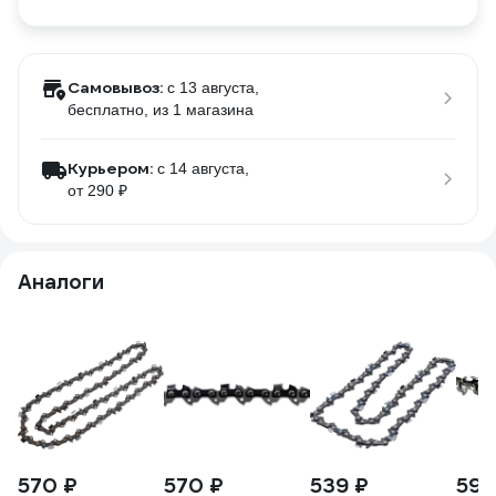
Самовывоз:
c 13 августа,
бесплатно
, из 1 магазина
Курьером:
c 14 августа,
от 290 ₽
Аналоги
570 ₽
570 ₽
539 ₽
599