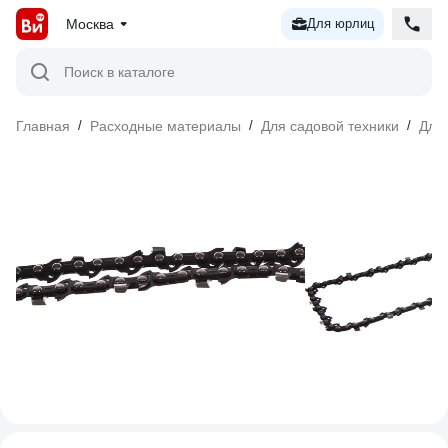
Москва
Для юрлиц
Поиск в каталоге
Главная
/
Расходные материалы
/
Для садовой техники
/
Для