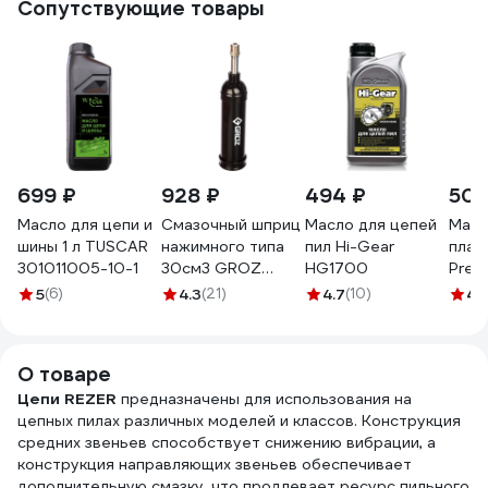
Сопутствующие товары
699 ₽
928 ₽
494 ₽
505
Масло для цепи и
Смазочный шприц
Масло для цепей
Масл
шины 1 л TUSCAR
нажимного типа
пил Hi-Gear
плас
301011005-10-1
30см3 GROZ
HG1700
Prem
GR43100 - G6P
смаз
5
(6)
4.3
(21)
4.7
(10)
4.
C110
О товаре
Цепи REZER
предназначены для использования на
цепных пилах различных моделей и классов. Конструкция
средних звеньев способствует снижению вибрации, а
конструкция направляющих звеньев обеспечивает
дополнительную смазку, что продлевает ресурс пильного