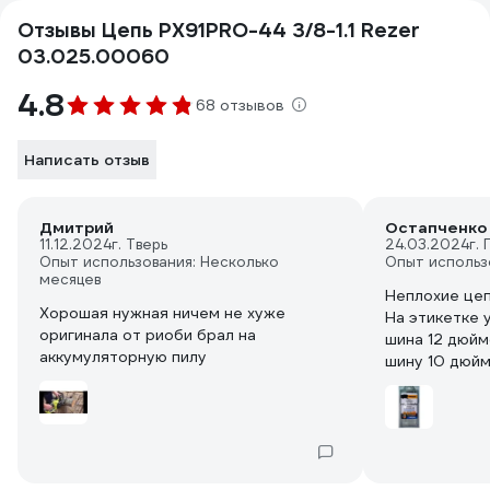
Отзывы Цепь PX91PRO-44 3/8-1.1 Rezer
03.025.00060
4.8
68 отзывов
Написать отзыв
Дмитрий
Остапченко 
11.12.2024
г. Тверь
24.03.2024
г.
Опыт использования: Несколько
Опыт использ
месяцев
Неплохие цеп
Хорошая нужная ничем не хуже
На этикетке 
оригинала от риоби брал на
шина 12 дюйм
аккумуляторную пилу
шину 10 дюйм
к аккумулято
20пца.