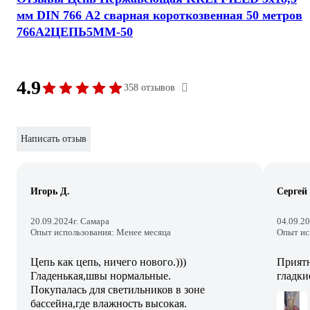
мм DIN 766 А2 сварная короткозвенная 50 метров
766А2ЦЕПЬ5ММ-50
4.9
358 отзывов
Написать отзыв
Игорь Д.
Сергей
20.09.2024
г. Самара
04.09.2
Опыт использования: Менее месяца
Опыт ис
Цепь как цепь, ничего нового.)))
Приятн
Гладенькая,швы нормальные.
гладки
Покупалась для светильников в зоне
бассейна,где влажность высокая.