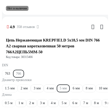
Нет в наличии
4.9
358 отзывов
Цепь Нержавеющая KREPFIELD 5х18,5 мм DIN 766
А2 сварная короткозвенная 50 метров
766А2ЦЕПЬ5ММ-50
Код товара: 38315466
DIN
763
766
Диаметр проволоки
1.5 мм
2 мм
3 мм
4 мм
5 мм
6 мм
8 мм
10 мм
Длина
0.5 м
1 м
2 м
3 м
4 м
5 м
6 м
7 м
8 м
9 м