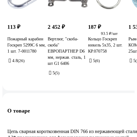
113 ₽
2 452 ₽
187 ₽
1 5
93.5 ₽/шт
Пожарный карабин
Вертлюг, "скоба-
Кольцо Госкреп
Рым
Госкреп 5299C 6 мм,
скоба"
никель 5х35, 2 шт.
КОМ
1 шт. 7-0011780
ЕВРОПАРТНЕР D6
КР.070758
25ш
мм, нержав. сталь, 1
4.8
(26)
5
(6)
5
(
шт G1 6406
5
(5)
О товаре
Цепь сварная короткозвенная DIN 766 из нержавеющей стал