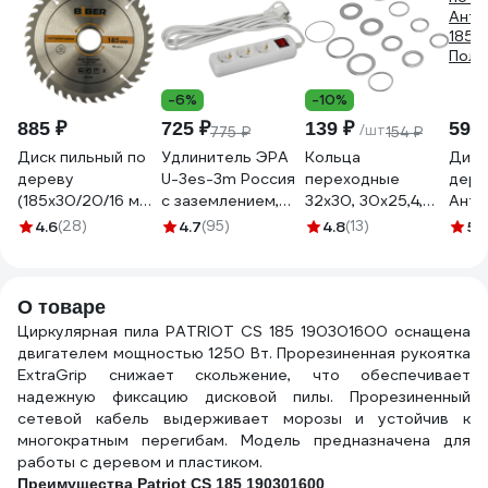
-6%
-10%
885 ₽
725 ₽
139 ₽
593 
/шт
775 ₽
154 ₽
Диск пильный по
Удлинитель ЭРА
Кольца
Диск
дереву
U-3es-3m Россия
переходные
дере
(185х30/20/16 мм;
с заземлением,
32x30, 30x25,4,
Анти
Z40; чистый рез)
3x1мм2, 16A, ПВС, с
25,4x22.2,
185х
4.6
(28)
4.7
(95)
4.8
(13)
5
(
Biber 85248
выкл, 3гн, 3м
22.2x20, 20x16,
Поли
тов-123360
Б0028378
30x22.2, 25.4x16,
22.2x16 мм. Denzel
О товаре
73399
Циркулярная пила PATRIOT CS 185 190301600 оснащена
двигателем мощностью 1250 Вт. Прорезиненная рукоятка
ExtraGrip снижает скольжение, что обеспечивает
надежную фиксацию дисковой пилы. Прорезиненный
сетевой кабель выдерживает морозы и устойчив к
многократным перегибам. Модель предназначена для
работы с деревом и пластиком.
Преимущества Patriot CS 185 190301600