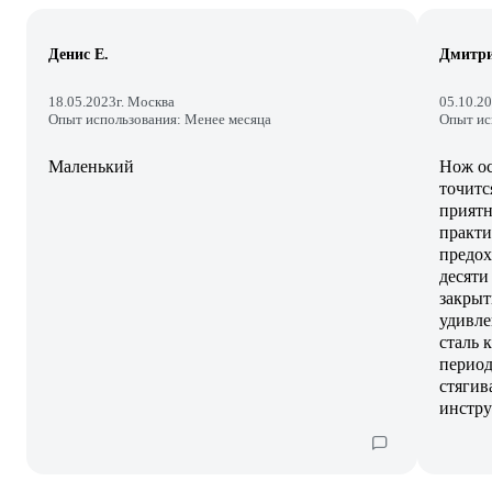
Денис Е.
Дмитри
18.05.2023
г. Москва
05.10.2
Опыт использования: Менее месяца
Опыт ис
Маленький
Нож ос
точитс
приятн
практи
предох
десяти
закрыт
удивле
сталь 
период
стягив
инстру