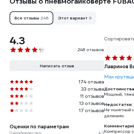
Отзывы о пневмогайковерте FUBA
Все отзывы
248
Этот вариант
9
4.3
Сортировать
248 отзывов
Написать отзыв
Лавринов В
Max крутящи
174 отзыва
33 отзыва
Достоинства
Мощный, тяже
11 отзывов
13 отзывов
Недостатки:
Не понятный 
17 отзывов
делениях.
Комментарий
Оценки по параметрам
Компрессор с 
Цена/качество
4.3