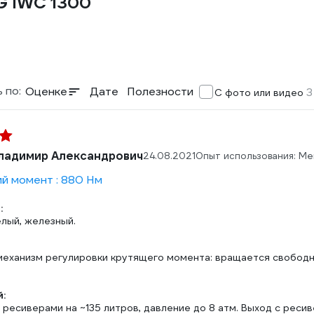
G IWC 1300
 по:
Оценке
Дате
Полезности
3
С фото или видео
ладимир Александрович
24.08.2021
Опыт использования: М
й момент : 880 Нм
:
лый, железный.
механизм регулировки крутящего момента: вращается свободно
:
ресиверами на ~135 литров, давление до 8 атм. Выход с ресив