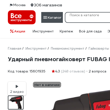
306 магазинов
Москва
Каталог
Акции
Инструмент
Крепеж
Всё для сада
Э
Главная
Инструмент
Пневмоинструмент
Гайковерты
/
/
/
Ударный пневмогайковерт FUBAG I
Код товара:
15601935
4.3
(248 отзывов)
2 вопроса
Нет в наличии
2 видео