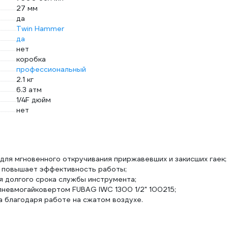
27 мм
да
Twin Hammer
да
нет
коробка
профессиональный
2.1 кг
6.3 атм
1/4F дюйм
нет
ля мгновенного откручивания приржавевших и закисших гаек;
е повышает эффективность работы;
я долгого срока службы инструмента;
пневмогайковертом FUBAG IWC 1300 1/2" 100215;
 благодаря работе на сжатом воздухе.