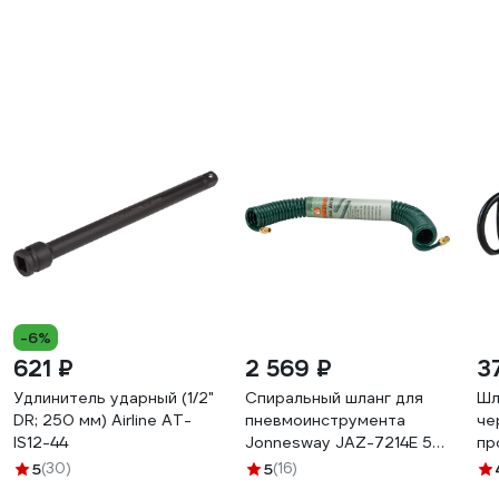
-6%
621 ₽
2 569 ₽
3
Удлинитель ударный (1/2"
Спиральный шланг для
Шл
DR; 250 мм) Airline AT-
пневмоинструмента
че
IS12-44
Jonnesway JAZ-7214E 5
пр
мм х 8 мм х 8м 47510
мм
5
(30)
5
(16)
49