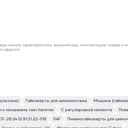
лера менять характеристики, внешний вид, комплектацию товара и м
ой офертой
пульсные)
Гайковерты для шиномонтажа
Мощные (гайков
го механизма twin hammer
С регулировкой момента
Пнев
Р: 28.24.12.91.21.22-518
1/4F
Пневмогайковерты для шино