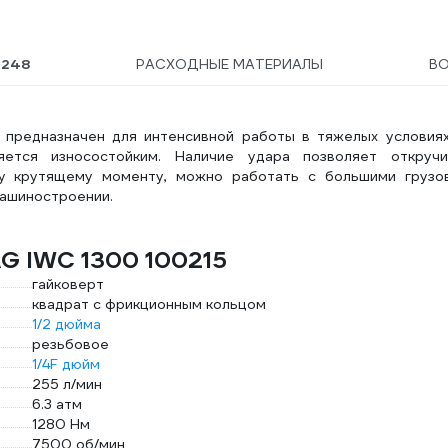
Ы
248
РАСХОДНЫЕ МАТЕРИАЛЫ
В
 предназначен для интенсивной работы в тяжелых условиях
яется износостойким. Наличие удара позволяет откручи
му крутящему моменту, можно работать с большими грузо
машиностроении.
G IWC 1300 100215
гайковерт
квадрат с фрикционным кольцом
1/2 дюйма
резьбовое
1/4F дюйм
255 л/мин
6.3 атм
1280 Нм
7500 об/мин