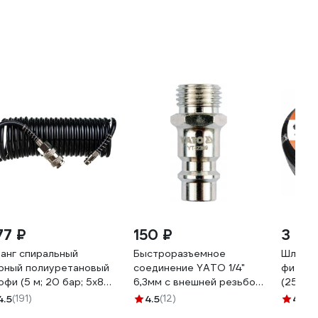
77 ₽
150 ₽
3 08
анг спиральный
Быстроразъемное
Шланг 
рный полиуретановый
соединение YATO 1/4"
фитинг
офи (5 м; 20 бар; 5х8
6,3мм с внешней резьбой
(25 м; 
) Pegas pneumatic
YT-2399 36992399 092 1
FOXWEL
4.5
(191)
4.5
(12)
4.6
(2
24