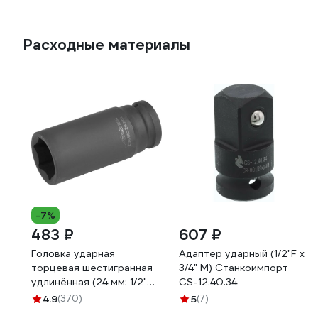
Расходные материалы
-7%
483 ₽
607 ₽
Головка ударная
Адаптер ударный (1/2"F х
торцевая шестигранная
3/4" M) Станкоимпорт
удлинённая (24 мм; 1/2"
CS-12.40.34
DR) Airline AT-IS12-34
4.9
(370)
5
(7)