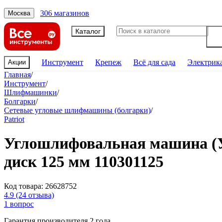
306 магазинов
Москва
Каталог
Инструмент
Крепеж
Всё для сада
Электрик
Акции
Главная
/
Инструмент
/
Шлифмашинки
/
Болгарки
/
Сетевые угловые шлифмашины (болгарки)
/
Patriot
Углошлифовальная машина (
диск 125 мм 110301125
Код товара:
26628752
4.9
(24 отзыва)
1 вопрос
Гарантия производителя 2 года