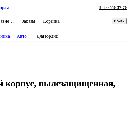
орам
8 800 550-37-70
Сравнение
Заказы
Корзина
Войти
хника
Авто
Для юрлиц
 корпус, пылезащищенная,