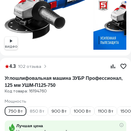
видео
4.3
102 отзыва
Углошлифовальная машина ЗУБР Профессионал,
125 мм УШМ-П125-750
Код товара: 16194760
Мощность
750 Вт
850 Вт
900 Вт
1000 Вт
1100 Вт
1500
Лучшая цена