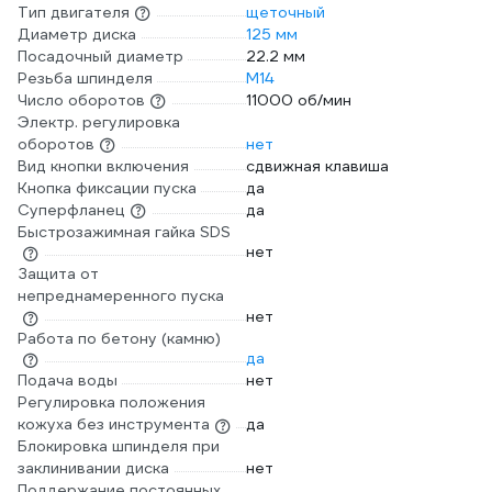
Тип двигателя
щеточный
Диаметр диска
125 мм
Посадочный диаметр
22.2 мм
Резьба шпинделя
М14
Число оборотов
11000 об/мин
Электр. регулировка
оборотов
нет
Вид кнопки включения
сдвижная клавиша
Кнопка фиксации пуска
да
Суперфланец
да
Быстрозажимная гайка SDS
нет
Защита от
непреднамеренного пуска
нет
Работа по бетону (камню)
да
Подача воды
нет
Регулировка положения
кожуха без инструмента
да
Блокировка шпинделя при
заклинивании диска
нет
Поддержание постоянных