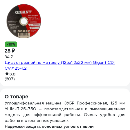
8
Ди
то
D
-18%
(2
28 ₽
34 ₽
Диск отрезной по металлу (125х1.2х22 мм) Gigant CDI
C41/125-1,2
3.8
(607)
О товаре
Углошлифовальная машина ЗУБР Профессионал, 125 мм
УШМ-П125-750 — производительная и пылезащищенная
модель для эффективной работы. Очень удобна для
работы в стесненных условиях.
:
Надежная защита основных узлов от пыли