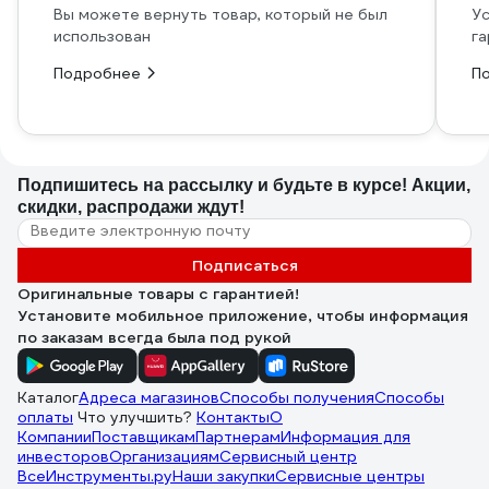
Вы можете вернуть товар, который не был
Ус
использован
га
Подробнее
П
Подпишитесь
на рассылку
и будьте в курсе! Акции,
скидки, распродажи ждут!
Подписаться
Оригинальные товары с гарантией!
Установите мобильное приложение, чтобы информация
по заказам всегда была под рукой
Каталог
Адреса магазинов
Способы получения
Способы
оплаты
Что улучшить?
Контакты
О
Компании
Поставщикам
Партнерам
Информация для
инвесторов
Организациям
Сервисный центр
ВсеИнструменты.ру
Наши закупки
Сервисные центры