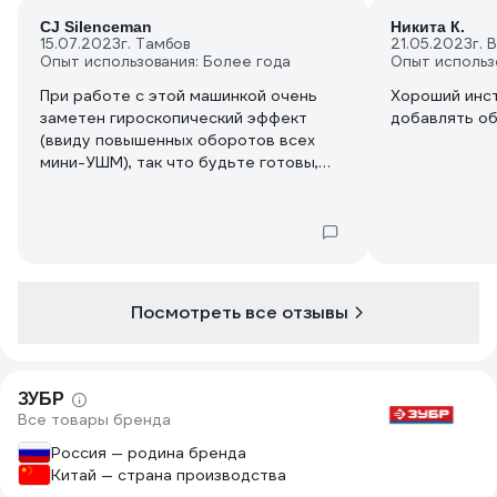
CJ Silenceman
Никита К.
15.07.2023
г. Тамбов
21.05.2023
г. 
Опыт использования: Более года
Опыт использ
При работе с этой машинкой очень
Хороший инст
заметен гироскопический эффект
добавлять об
(ввиду повышенных оборотов всех
мини-УШМ), так что будьте готовы,
кто не в курсе.
Купил для неё также специальный
пильный диск по дереву
(трехлопастный). Конечно, сильно не
хватает регулятора оборотов -
Посмотреть все отзывы
работа с этим диском зачастую
ужасает, но если аккуратно и
медленно подавать, то можно (на
свой страх и риск). Им можно легко и
ЗУБР
очень быстро распускать доски, а
Все товары бренда
диском по металлу - листовой металл,
типа кровельного железа.
Россия — родина бренда
Китай — страна производства
Можете купить её как подарок - я