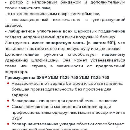
- ротор с капроновым бандажом и дополнительным
слоем защитного лака,
- статор со специальным покрытием обмотки,
- пылезащищенный выключатель с ультразвуковой
сваркой,
- лабиринтное уплотнение всех шариковых подшипников
создает непроницаемый для пыли воздушный барьер
Инструмент
, что
имеет поворотную часть (с шагом 90°)
позволяет настроить его под левую руку или для резки.
Дополнительная рукоятка способствует надежному
удержанию шлифмашины. Она может устанавливаться
слева или справа, в зависимости от предпочтений
оператора.
Преимущества ЗУБР УШМ-П125-750 УШМ-П125-750
Независимость от заряда батареи и, соответственно,
большая производительность без простоев для
зарядки
Блокировка шпинделя для простой смены оснастки
Самая компактная и маневренная модель среди
профессиональных одноручных машин в ассортименте
ЗУБР
Усовершенствованная укладка обмотки способствует
повышенной стойкости к перегрузке