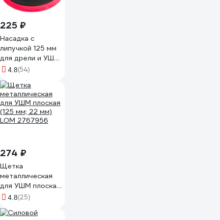
225 ₽
Насадка с
липучкой 125 мм
для дрели и УШМ
КЕДР 064-0125
(54)
4.8
54622
274 ₽
Щетка
металлическая
для УШМ плоская
(125 мм; 22 мм)
(25)
4.8
LOM 2767956