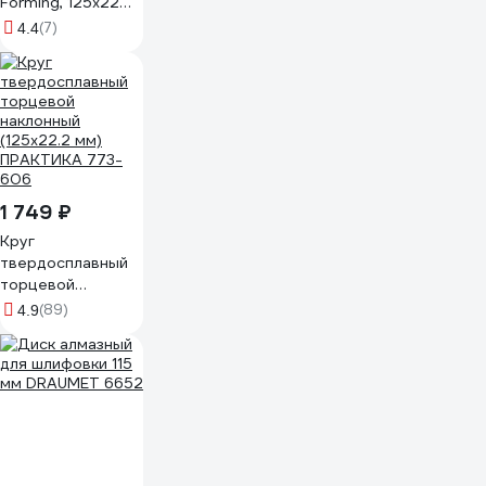
Forming, 125х22
мм, ребристая
(7)
4.4
PROBOS 9864861
1 749 ₽
Круг
твердосплавный
торцевой
наклонный
(89)
4.9
(125х22.2 мм)
ПРАКТИКА 773-
606