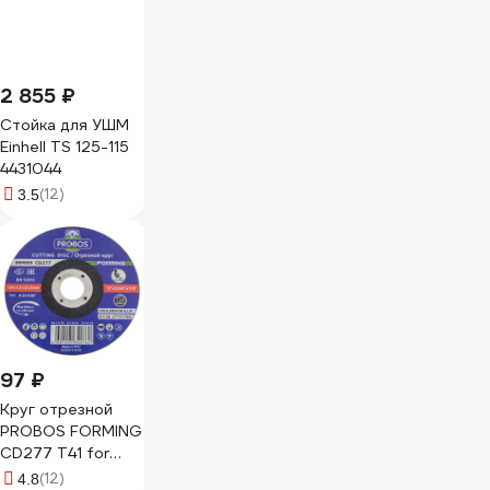
2 855 ₽
Стойка для УШМ
Einhell TS 125-115
4431044
(12)
3.5
97 ₽
Круг отрезной
PROBOS FORMING
CD277 T41 for
Aluminum
(12)
4.8