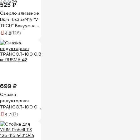
525 ₽
Сверло алмазное
Diam 6x35xМ14 "V-
TECH" Вакуумная
Технология серия
(126)
4.8
Экстра
(Керамогранит,гранит,мрамор)
320264
699 ₽
Смазка
редукторная
ТРАНСОЛ-100 0.8
кг RUSMA 42
(17)
4.7