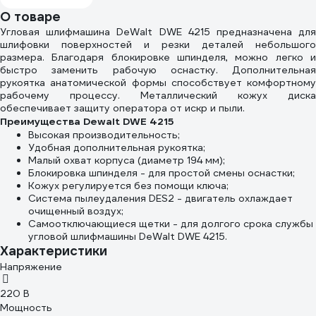
125x1.2x22.23
О товаре
27751790
Угловая шлифмашина DeWalt DWE 4215 предназначена для
шлифовки поверхностей и резки деталей небольшого
размера. Благодаря блокировке шпинделя, можно легко и
быстро заменить рабочую оснастку. Дополнительная
рукоятка анатомической формы способствует комфортному
рабочему процессу. Металлический кожух диска
обеспечивает защиту оператора от искр и пыли.
Преимущества Dewalt DWE 4215
Высокая производительность;
Удобная дополнительная рукоятка;
Малый охват корпуса (диаметр 194 мм);
Блокировка шпинделя - для простой смены оснастки;
Кожух регулируется без помощи ключа;
Система пылеудаления DES2 - двигатель охлаждает
очищенный воздух;
Самоотключающиеся щетки - для долгого срока службы
угловой шлифмашины DeWalt DWE 4215.
Характеристики
Напряжение
220 В
Мощность