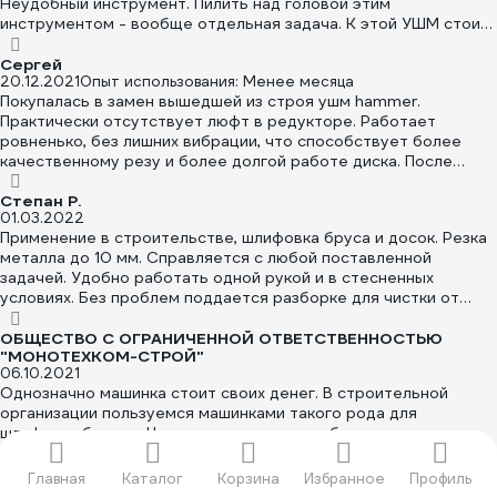
Неудобный инструмент. Пилить над головой этим
инструментом - вообще отдельная задача. К этой УШМ стоит
брать ещë УШМ, но для аккуратных утончëнных задач.
Сергей
20.12.2021
Опыт использования: Менее месяца
Покупалась в замен вышедшей из строя ушм hammer.
Практически отсутствует люфт в редукторе. Работает
ровненько, без лишних вибрации, что способствует более
качественному резу и более долгой работе диска. После
покупки сразу же проверил редуктор на наличие смазки, её
там много, это хорошо. Мягкая кнопка включения. За свои
Степан Р.
01.03.2022
деньги достойный инструмент.
Применение в строительстве, шлифовка бруса и досок. Резка
металла до 10 мм. Справляется с любой поставленной
задачей. Удобно работать одной рукой и в стесненных
условиях. Без проблем поддается разборке для чистки от
древесной пыли. К недочетам можно отнести отсутствие
регулировки оборотов.
ОБЩЕСТВО С ОГРАНИЧЕННОЙ ОТВЕТСТВЕННОСТЬЮ
"МОНОТЕХКОМ-СТРОЙ"
06.10.2021
Однозначно машинка стоит своих денег. В строительной
организации пользуемся машинками такого рода для
шлифовки бетона. Что только не перепробовали, пока не
дошли до DEWALT 4215. За полтора года ни на одной ещё
ничего не сломалось, только замена щёток. Цена - качество,
Главная
Каталог
Корзина
Избранное
Профиль
рекомендую
Тимур Р.