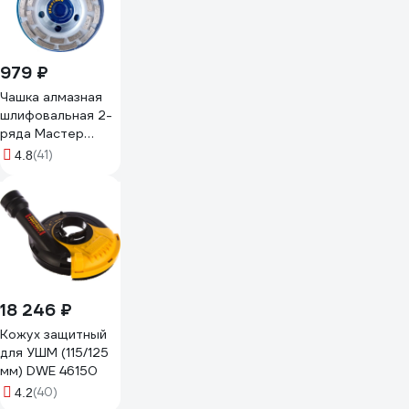
979 ₽
Чашка алмазная
шлифовальная 2-
ряда Мастер
(125х22.2 мм)
(41)
4.8
ПРАКТИКА 779-
608
18 246 ₽
Кожух защитный
для УШМ (115/125
мм) DWE 46150
(40)
4.2