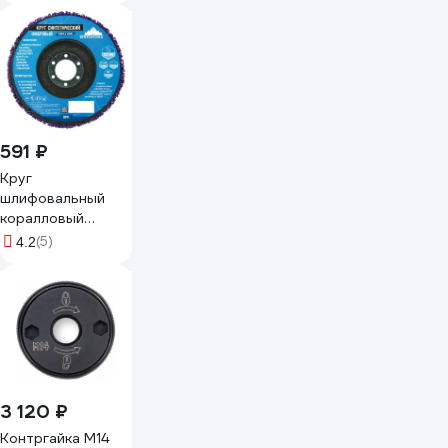
591 ₽
Круг
шлифовальный
коралловый
фибровый
(5)
4.2
фиолетовый
vertextools 0091
3 120 ₽
Контргайка M14