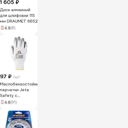
1 605 ₽
Диск алмазный
для шлифовки 115
мм DRAUMET 6652
(8)
4.9
97 ₽
/шт
Маслобензостойкие
перчатки Jeta
Safety с
нитриловым
(91)
4.8
покрытием (МБС),
р.XL/10/ JN011-XL