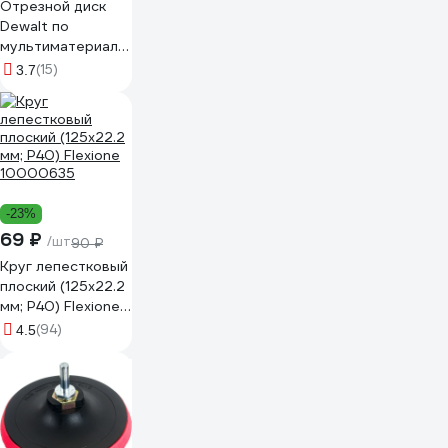
Отрезной диск
Dewalt по
мультиматериалу
125x1 мм,
(15)
3.7
DT20595
DT20595-QZ
-23%
69 ₽
/шт
90 ₽
Круг лепестковый
плоский (125х22.2
мм; Р40) Flexione
10000635
(94)
4.5