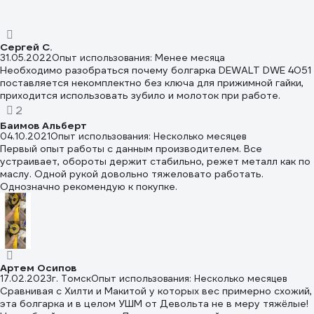
поработал-бросил) В цехе DeWalt уже лет пять, конечно,
периодически выходят из строя, горят якоря, щётки
снашиваются, но если учесть адское отношение к
инструменту, то он очень живучий. Нравится, что ни на одной
Сергей С.
из УШМ-ок кнопки фиксации не стали "соскальзывать" в
31.05.2022
Опыт использования: Менее месяца
процессе работы. То же, можно сказать и про смену диска, не
Необходимо разобраться почему болгарка DEWALT DWE 4051
приходится мудрить с ключами-отвёртками и прочими
поставляется некомплектно без ключа для прижимной гайки,
чудесами изобретательства местных умельцев - кнопки
приходится использовать зубило и молоток при работе.
работают до сих пор, шестерёнки редуктора не стачивались,
2
не проскальзывали (такие проблемы были у макит, которых мы
Баимов Альберт
юзали до DeWalt-ов) Для дома мне хватает этой модели с
04.10.2021
Опыт использования: Несколько месяцев
головой
Первый опыт работы с данным производителем. Все
устраивает, обороты держит стабильно, режет металл как по
маслу. Одной рукой довольно тяжеловато работать.
Однозначно рекомендую к покупке.
Артем Осипов
17.02.2023
г. Томск
Опыт использования: Несколько месяцев
Сравнивая с Хилти и Макитой у которых вес примерно схожий,
эта болгарка и в целом УШМ от Девольта не в меру тяжëлые!