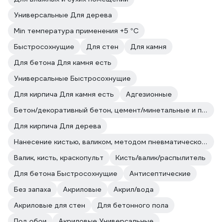
Универсальные Для дерева
Min температура применения +5 °С
Быстросохнущие
Для стен
Для камня
Для бетона Для камня есть
Универсальные Быстросохнущие
Для кирпича Для камня есть
Адгезионные
Бетон/декоративный бетон, цемент/минетальные и полимерные декоративные штукатурки/прочие впитывающие поверхности
Для кирпича Для дерева
Нанесение кистью, валиком, методом пневматического и безвоздушного распыления.
Валик, кисть, краскопульт
Кисть/валик/распылитель
Для бетона Быстросохнущие
Антисептические
Без запаха
Акриловые
Акрил/вода
Акриловые для стен
Для бетонного пола
Под обои
Акриловые Универсальные