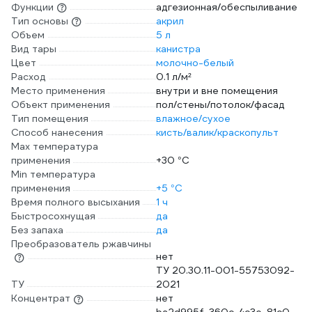
Функции
адгезионная/обеспыливание
Тип основы
акрил
Объем
5 л
Вид тары
канистра
Цвет
молочно-белый
Расход
0.1 л/м²
Место применения
внутри и вне помещения
Объект применения
пол/стены/потолок/фасад
Тип помещения
влажное/сухое
Способ нанесения
кисть/валик/краскопульт
Max температура
применения
+30 °С
Min температура
применения
+5 °С
Время полного высыхания
1 ч
Быстросохнущая
да
Без запаха
да
Преобразователь ржавчины
нет
ТУ 20.30.11-001-55753092-
ТУ
2021
Концентрат
нет