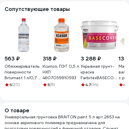
Сопутствующие товары
563 ₽
318 ₽
3 288 ₽
135
Обезжириватель
Ксилол, ПЭТ 0,5 л.
Укрывная грунт-
Маля
поверхности
НХП
краска
вали
Bitumast 1 л/0,7 кг
4607059910593
FarbitexBASECOVER
с ру
4607952901148
под декоративные
Гирп
5
(20)
5
(8)
4.7
(34)
4.
покрытия (9л)
D15м
4300011552
4-52
О товаре
Универсальная грунтовка BRAITON paint 5 л арт.2653 на
основе акрилового полимера
предназначена для
подготовки поверхностей к финишной отделке. Служит