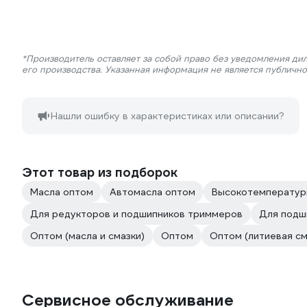
*Производитель оставляет за собой право без уведомления ди
его производства. Указанная информация не является публичн
Нашли ошибку в характеристиках или описании?
Этот товар из подборок
Масла оптом
Автомасла оптом
Высокотемператур
Для редукторов и подшипников триммеров
Для подш
Оптом (масла и смазки)
Оптом
Оптом (литиевая см
Сервисное обслуживание