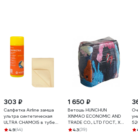
303 ₽
1 650 ₽
3
Салфетка Airline замша
Ветошь HUNCHUN
Оч
ультра синтетическая
XINMAO ECONOMIC AND
ун
ULTRA CHAMOIS в тубе
TRADE CO., LTD ГОСТ, ХБ
52
40х32 см AB-C-03
цветной трикотаж,
85
4.9
(44)
4.3
(39)
брикет 10 кг 3051250