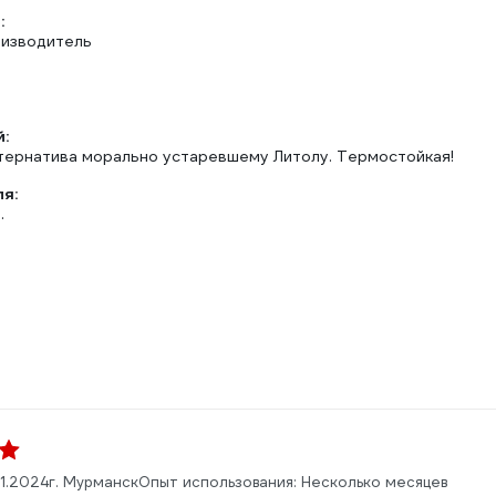
:
изводитель
:
тернатива морально устаревшему Литолу. Термостойкая!
ля:
.
01.2024
г. Мурманск
Опыт использования: Несколько месяцев