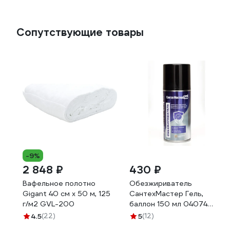
Сопутствующие товары
-9%
2 848 ₽
430 ₽
Вафельное полотно
Обезжириватель
Gigant 40 см х 50 м, 125
СантехМастер Гель,
г/м2 GVL-200
баллон 150 мл 04074
4630009040743
4.5
(22)
5
(12)