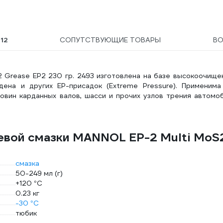
Ы
12
СОПУТСТВУЮЩИЕ ТОВАРЫ
В
 Grease EP2 230 гр. 2493 изготовлена на базе высокоочище
ена и других ЕР-присадок (Extreme Pressure). Применима
овин карданных валов, шасси и прочих узлов трения автомоб
евой смазки MANNOL EP-2 Multi MoS
смазка
50-249 мл (г)
+120 °С
0.23 кг
-30 °С
тюбик