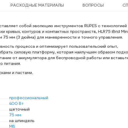
РАСХОДНЫЕ МАТЕРИАЛЫ
ВОПРОСЫ
С
ставляет собой эволюцию инструментов RUPES с технологией
и кривых, контуров и компактных пространств, HLR75 iBrid Min
75 мм (3 дюйма) для маневренности и точного управления.
ность процесса и оптимизирует пользовательский опыт,
ыбрать силовую платформу, которая наилучшим образом подх
итание от аккумулятора для беспроводной работы или вставьт
о питания.
ками и пастами.
профессиональный
400 Вт
щеточный
75 мм
на шпиндель
М6