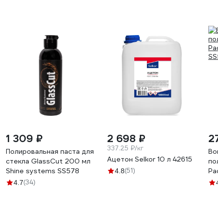
1 309 ₽
2 698 ₽
2
337.25 ₽/кг
Полировальная паста для
Во
Ацетон Selkor 10 л 42615
стекла GlassCut 200 мл
по
Shine systems SS578
(51)
Pa
4.8
SS
(34)
4.7