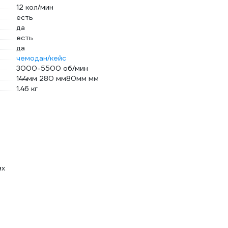
12 кол/мин
есть
да
есть
да
чемодан/кейс
3000-5500 об/мин
144мм 280 мм80мм мм
1.46 кг
ях