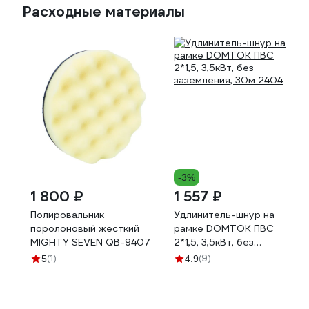
Расходные материалы
-3%
1 800 ₽
1 557 ₽
Полировальник
Удлинитель-шнур на
поролоновый жесткий
рамке DOMTOK ПВС
MIGHTY SEVEN QB-9407
2*1,5, 3,5кВт, без
заземления, 30м 2404
(1)
(9)
5
4.9