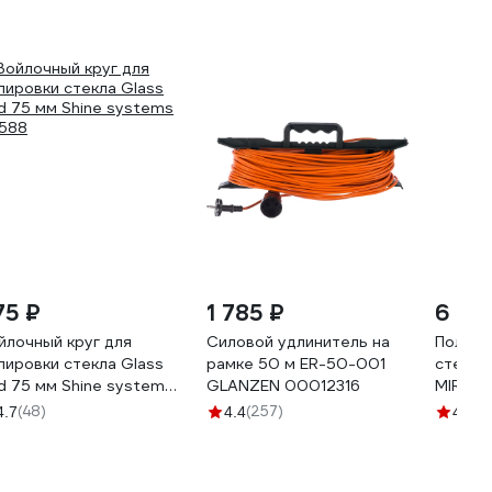
75 ₽
1 785 ₽
6 07
йлочный круг для
Силовой удлинитель на
Полиро
лировки стекла Glass
рамке 50 м ER-50-001
стекла 
d 75 мм Shine systems
GLANZEN 00012316
MIRKA 
588
(48)
(257)
(5
4.7
4.4
4.8