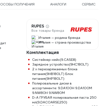
ПОСОБЫ ПОЛУЧЕНИЯ
АНАЛОГИ
СЕРВИС
RUPES
i
Все товары бренда
Италия — родина бренда
Италия — страна производства
одит
е
Комплектация
Систейнер-кейс(9.CASEIII)
Зарядное устройство(9HC180LT)
2 x перезаряжаемых блока
питания(9HB180LT) Блок
питания(9HP180LT)
Полировальные диски в
ассортименте: 9.DA100H 9.DA100M
9.NW80H 9.NW80M
D-A ГРУБАЯ полировальная паста 250
мл(9.DACOARSE250)