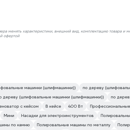
лера менять характеристики, внешний вид, комплектацию товара и м
ой офертой
ифовальные машинки (шлифмашинки))
по дереву (шлифоваль
о дереву (шлифовальные машинки (шлифмашинки))
по дерев
еноватор с кейсом
В кейсе
400 Вт
Профессиональные 
Мини
Насадки для электроинструментов
Полировальны
шины по камню
Полировальные машины по металлу
Полир