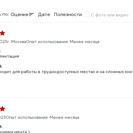
 по:
Оценке
Дате
Полезности
С фото или видео
2025
г. Москва
Опыт использования: Менее месяца
:
лектация
:
ходит для работы в труднодоступных местах и на сложных кон
025
Опыт использования: Менее месяца
:
ашинка мечта )